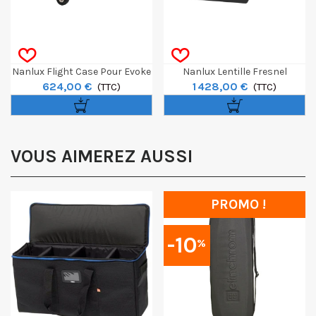
Nanlux Flight Case Pour Evoke
Nanlux Lentille Fresnel
624,00 €
1 428,00 €
2400B
(TTC)
Motorisée FL-35E Pour Evoke
(TTC)
2400B
VOUS AIMEREZ AUSSI
PROMO !
-10
%