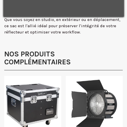
Je consens également à recevoir les offres
Avec l'étui Nanlux vous pouvez transporter votre matériel
promotionnelles.
Consultez notre politique de
en toute sérénité, sachant qu'il est parfaitement protégé.
confidentialité.
Que vous soyez en studio, en extérieur ou en déplacement,
J'accepte de recevoir des SMS de la part de la marque.
ce sac est l'allié idéal pour préserver l'intégrité de votre
Obtenir mon code promo.
réflecteur et optimiser votre workflow.
NOS PRODUITS
COMPLÉMENTAIRES