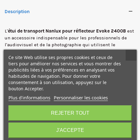
Description
✕
L'
étui de transport Nanlux pour réflecteur Evoke 2400B
est
un accessoire indispensable pour les professionnels de
l'audiovisuel et de la photographie qui utilisent le
projecteur haut de gamme Evoke 2400B.
Ce site Web utilise ses propres cookies et ceux de
tiers pour améliorer nos services et vous montrer des
Conçu avec des matériaux de haute qualité, cet étui offre
publicités liées à vos préférences en analysant vos
une
protection maximale
contre les chocs, les rayures et
habitudes de navigation. Pour donner votre
les intempéries. Son
intérieur rembourré
et son
consentement à son utilisation, appuyez sur le
compartiment spécifique maintient le réflecteur en place
bouton Accepter.
pendant le transport, évitant ainsi tout dommage
Plus d'informations
Personnaliser les cookies
potentiel.
10€ OFFERTS sur votre
premier achat !
REJETER TOUT
Ce étui souple n'est pas seulement protecteur, il est aussi
extrêmement pratique. Ses
poignées renforcées
permettent un transport confortable, même sur de longues
J'ACCEPTE
distances.