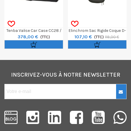
Tenba Valise Car Case CC28 /
Elinchrom Sac Rigide Coque D-
378,00 €
107,10 €
Black
(TTC)
Lite
(TTC)
119,00 €
INSCRIVEZ-VOUS À NOTRE NEWSLETTER