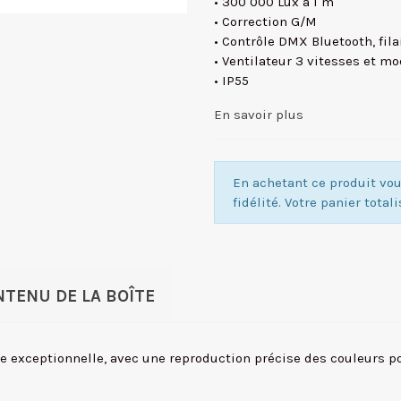
• 300 000 Lux à 1 m
• Correction G/M
• Contrôle DMX Bluetooth, filai
• Ventilateur 3 vitesses et m
• IP55
En savoir plus
En achetant ce produit v
fidélité. Votre panier total
TENU DE LA BOÎTE
e exceptionnelle, avec une reproduction précise des couleurs
p