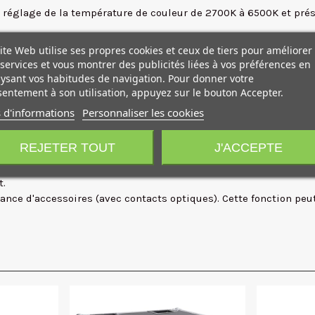
le réglage de la
température de couleur de 2700K à 6500K
et pré
 IP55
, ce qu'il lui confère une résistance aux éclaboussures, à la
ite Web utilise ses propres cookies et ceux de tiers pour améliorer
 Boucle CCT, Boucle INT, Flash, Impulsion, Tempête, TV, Paparazzi
services et vous montrer des publicités liées à vos préférences en
ysant vos habitudes de navigation. Pour donner votre
ée et sortie DMX
.
entement à son utilisation, appuyez sur le bouton Accepter.
(par le biais de ses modules intégrés 2.4G/Bluetooth) ou l'unité
 d'informations
Personnaliser les cookies
u boîtier permet de refroidir le COB.
FULL SPEED, LOW SPEED, OFF.
REJETER TOUT
J'ACCEPTE
n mode SMART ou FULL SPEED.
LOW SPEED.
t.
ance d'accessoires (avec contacts optiques). Cette fonction peu