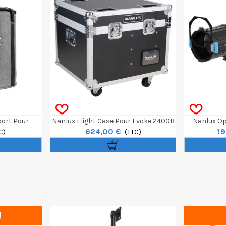
port Pour
Nanlux Flight Case Pour Evoke 2400B
Nanlux Op
624,00 €
1 
2400B
C)
(TTC)
!