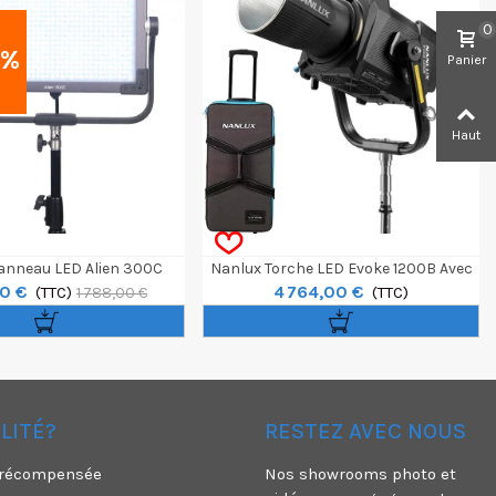
0
0
%
Panier
Haut
Panneau LED Alien 300C
Nanlux Torche LED Evoke 1200B Avec
20 €
4 764,00 €
RGBW
(TTC)
Valise Trolley
(TTC)
1 788,00 €
ÉLITÉ?
RESTEZ AVEC NOUS
é récompensée
Nos showrooms photo et