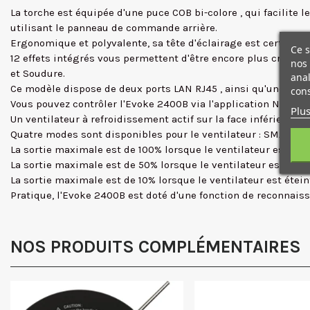
La torche est équipée d'une
puce COB bi-colore
, qui facilite 
utilisant le panneau de commande arrière.
Ergonomique et polyvalente,
sa tête d'éclairage est
certifiée
Ce s
12 effets intégrés
vous permettent d'être encore plus créatif :
nos 
et Soudure.
anal
Ce modèle dispose de
deux ports LAN RJ45
, ainsi qu'une
entr
cons
Vous pouvez contrôler l'Evoke 2400B via l'application Nanlink 
Plus
Un
ventilateur à refroidissement actif
sur la face inférieure d
Quatre modes sont disponibles pour le ventilateur : SMART, 
La sortie maximale est de 100% lorsque le ventilateur est e
La sortie maximale est de 50% lorsque le ventilateur est en 
La sortie maximale est de 10% lorsque le ventilateur est étein
Pratique, l'Evoke 2400B est doté d'une fonction de reconnaiss
NOS PRODUITS COMPLÉMENTAIRES