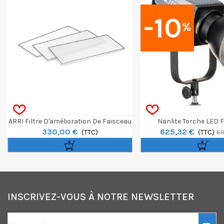
-10
%
ARRI Filtre D'amélioration De Faisceau
Nanlite Torche LED 
330,00 €
625,32 €
Pour Skypanel X21
(TTC)
(TTC)
69
INSCRIVEZ-VOUS À NOTRE NEWSLETTER
10€ OFFERTS sur