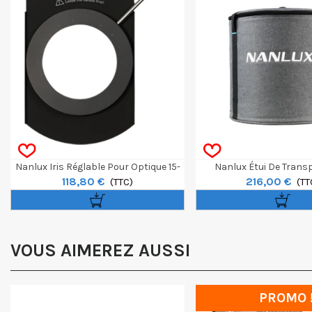
Nanlux Iris Réglable Pour Optique 15-
Nanlux Étui De Trans
118,80 €
216,00 €
30 Pour Evoke
(TTC)
Réflecteur Evoke 
(TT
VOUS AIMEREZ AUSSI
PROMO 