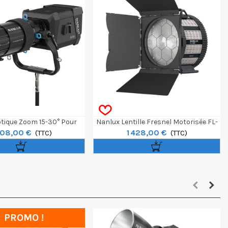
tique Zoom 15-30° Pour
Nanlux Lentille Fresnel Motorisée FL-
908,00 €
1 428,00 €
Evoke
(TTC)
35E Pour Evoke 2400B
(TTC)
PROMO !