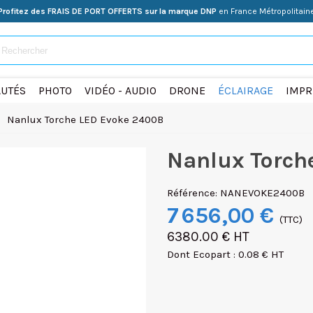
Profitez des FRAIS DE PORT OFFERTS sur la marque DNP
en France Métropolitain
UTÉS
PHOTO
VIDÉO - AUDIO
DRONE
ÉCLAIRAGE
IMPR
>
Nanlux Torche LED Evoke 2400B
Nanlux Torch
Référence:
NANEVOKE2400B
7 656,00 €
(TTC)
6380.00 € HT
Dont Ecopart : 0.08 € HT