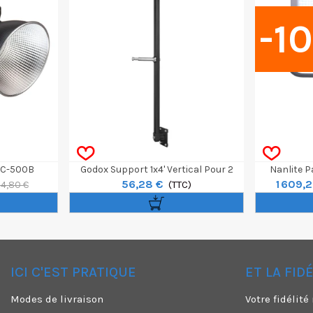
-1
FC-500B
Godox Support 1x4' Vertical Pour 2
Nanlite 
56,28 €
1 609,
Panneaux LED UP150R
(TTC)
4,80 €
ICI C'EST PRATIQUE
ET LA FID
✕
Modes de livraison
Votre fidélit