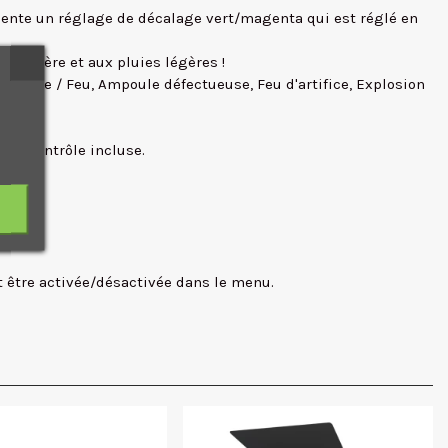
sente un réglage de décalage vert/magenta qui est réglé en
 poussière et aux pluies légères !
, Bougie / Feu, Ampoule défectueuse, Feu d'artifice, Explosion
 de contrôle incluse.
t être activée/désactivée dans le menu.