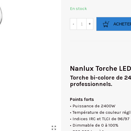
En stock
-
+
ACHETE
Nanlux Torche LE
Torche bi-colore de 2
professionnels.
Points forts
• Puissance de 2400W
• Température de couleur rég
• Indices IRC et TLCI de 96/97
• Dimmable de 0 à 100%