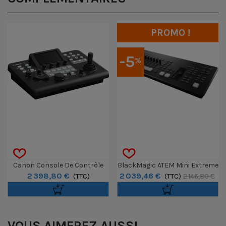
PROMO !
-5
%
Canon Console De Contrôle
BlackMagic ATEM Mini Extreme
2 398,80 €
2 039,46 €
PTZ RC-IP300
(TTC)
ISO G2
(TTC)
2 146,80 €
VOUS AIMEREZ AUSSI