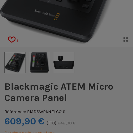
1
Blackmagic ATEM Micro
Camera Panel
Référence:
BMDSWPANELCCU1
609,90 €
(TTC)
642,00 €
Derniers articles en stock