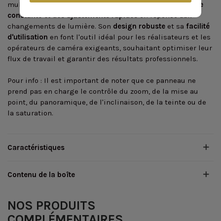
multi-caméras,
ce panneau garantit une qualité d'image
constante et des ajustements rapides
en réponse aux
changements de lumière. Son
design robuste
et sa
facilité
d'utilisation
en font l'outil idéal pour les réalisateurs et les
opérateurs de caméra exigeants, souhaitant optimiser leur
flux de travail et garantir des résultats professionnels.
Pour info : Il est important de noter que ce panneau ne
prend pas en charge le contrôle du zoom, de la mise au
point, du panoramique, de l'inclinaison, de la teinte ou de
la saturation.
Caractéristiques
Contenu de la boîte
NOS PRODUITS
COMPLÉMENTAIRES