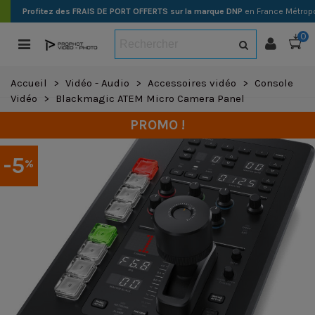
Profitez des FRAIS DE PORT OFFERTS sur la marque DNP
en France Métropo
0
Accueil
>
Vidéo - Audio
>
Accessoires vidéo
>
Console
Vidéo
>
Blackmagic ATEM Micro Camera Panel
PROMO !
-5
%