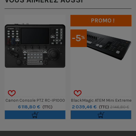
PROMO !
-5
%
Canon Console PTZ RC-IP1000
BlackMagic ATEM Mini Extreme
6 118,80 €
2 039,46 €
(TTC)
ISO G2
(TTC)
2 146,80 €