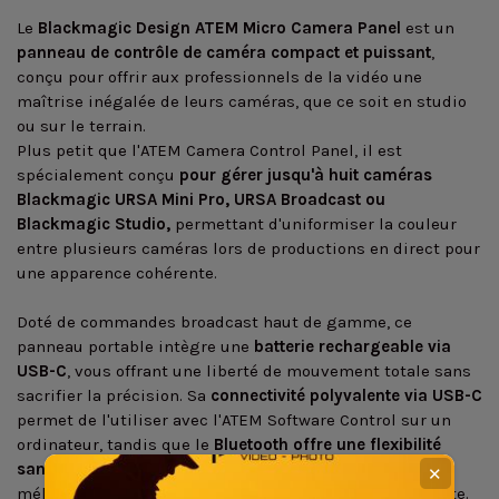
Le
Blackmagic Design ATEM Micro Camera Panel
est un
panneau de contrôle de caméra compact et puissant
,
conçu pour offrir aux professionnels de la vidéo une
maîtrise inégalée de leurs caméras, que ce soit en studio
ou sur le terrain.
Plus petit que l'ATEM Camera Control Panel, il est
spécialement conçu
pour gérer jusqu'à huit caméras
Blackmagic URSA Mini Pro, URSA Broadcast ou
Blackmagic Studio,
permettant d'uniformiser la couleur
entre plusieurs caméras lors de productions en direct pour
une apparence cohérente.
Doté de commandes broadcast haut de gamme, ce
panneau portable intègre une
batterie rechargeable via
USB-C
, vous offrant une liberté de mouvement totale sans
sacrifier la précision. Sa
connectivité polyvalente via USB-C
permet de l'utiliser avec l'ATEM Software Control sur un
ordinateur, tandis que le
Bluetooth
offre une flexibilité
sans fil
, s'intégrant parfaitement à n'importe quel
✕
mélangeur ATEM pour une solution de contrôle cohérente.