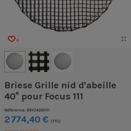
0
Briese Grille nid d'abeille
40° pour Focus 111
Référence:
BRI04261111
2 774,40 €
(TTC)
Bientôt disponible