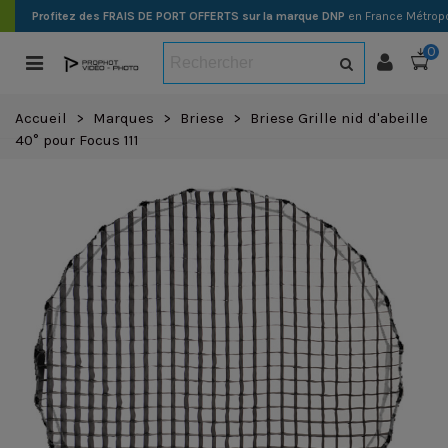
Profitez des FRAIS DE PORT OFFERTS sur la marque DNP
en France Métropo
0
Accueil
>
Marques
>
Briese
>
Briese Grille nid d'abeille
40° pour Focus 111