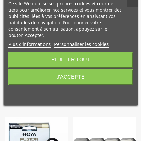
permanence comme filtre de protection
pour protéger
Ce site Web utilise ses propres cookies et ceux de
votre objectif de l'eau, de la poussière etc.
tiers pour améliorer nos services et vous montrer des
publicités liées à vos préférences en analysant vos
Le
traitement multicouches MRC
(Multi Resistant Coating)
habitudes de navigation. Pour donner votre
assurent une extraordinaire résistance et réduit le risque
consentement à son utilisation, appuyez sur le
de rayures ou autre dommages causés à votre matériel.
bouton Accepter.
L'anneau en laiton du filtre est cranté pour un montage et
Plus d'informations
Personnaliser les cookies
démontage facile. Sa conception le rend aussi compatible
10€ OFFERTS sur votre
avec les objectifs grands angles.
premier achat !
REJETER TOUT
Caractéristiques
J'ACCEPTE
NOS PRODUITS
Je consens également à recevoir les offres
promotionnelles.
Consultez notre politique de
COMPLÉMENTAIRES
confidentialité.
J'accepte de recevoir des SMS de la part de la marque.
Obtenir mon code promo.