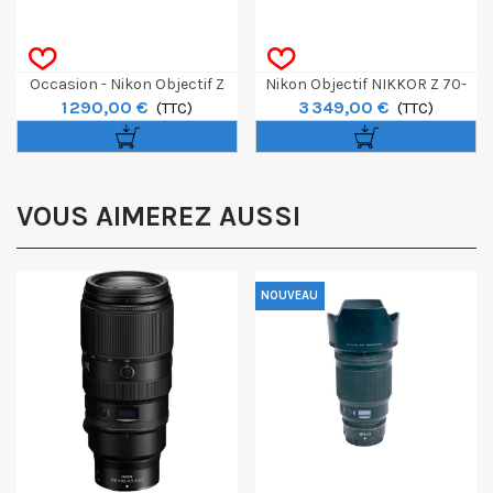
Occasion - Nikon Objectif Z
Nikon Objectif NIKKOR Z 70-
1 290,00 €
3 349,00 €
50mm F/1.2 S
(TTC)
200mm F/2.8 VR S II
(TTC)
VOUS AIMEREZ AUSSI
NOUVEAU