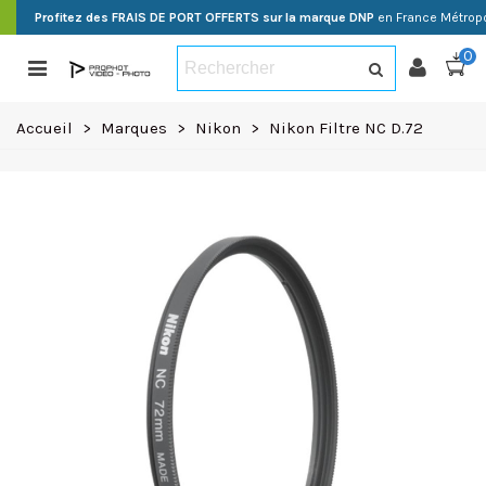
Profitez des FRAIS DE PORT OFFERTS sur la marque DNP
en France Métropo
0
Accueil
>
Marques
>
Nikon
>
Nikon Filtre NC D.72