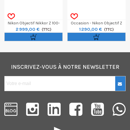
Nikon Objectif Nikkor Z 100-
Occasion - Nikon Objectif Z
2 999,00 €
1 290,00 €
400mm F/4.5-5.6 VR S
(TTC)
50mm F/1.2 S
(TTC)
INSCRIVEZ-VOUS À NOTRE NEWSLETTER