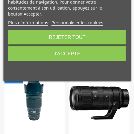
habitudes de navigation. Pour donner votre
• Poids : 72g emballé
consentement à son utilisation, appuyez sur le
bouton Accepter.
Plus d'informations
Personnaliser les cookies
10€ OFFERTS sur votre
premier achat !
REJETER TOUT
NOS PRODUITS
J'ACCEPTE
COMPLÉMENTAIRES
Je consens également à recevoir les offres
promotionnelles.
Consultez notre politique de
confidentialité.
NOUVEAU
J'accepte de recevoir des SMS de la part de la marque.
Obtenir mon code promo.