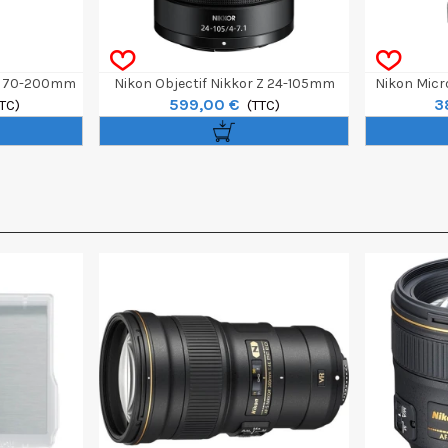
 Z 70-200mm
Nikon Objectif Nikkor Z 24-105mm
Nikon Mic
599,00 €
3
TC)
F/4-7.1
(TTC)