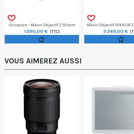
Occasion - Nikon Objectif Z 50mm
Nikon Objectif NIKKOR
1 290,00 €
3 349,00 €
F/1.2 S
(TTC)
F/2.8 VR S II
(T
VOUS AIMEREZ AUSSI