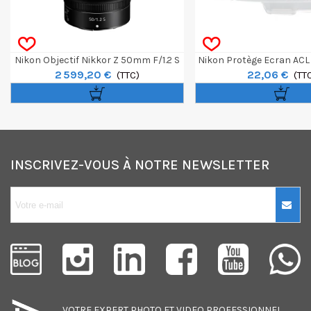
Nikon Objectif Nikkor Z 50mm F/1.2 S
Nikon Protège Ecran ACL
2 599,20 €
22,06 €
(TTC)
(TT
INSCRIVEZ-VOUS À NOTRE NEWSLETTER
10€ OFFERTS sur
votre premier
achat !
Je consens également à recevoir
les offres promotionnelles.
VOTRE EXPERT
PHOTO
ET
VIDEO
PROFESSIONNEL,