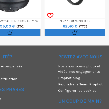
ectif AF-S NIKKOR 85mm
Nikon Filtre NC D.62
699,00 €
62,40 €
F/1.4G
(TTC)
(TTC)
ÉLITÉ?
RESTEZ AVEC NOUS
é récompensée
Nos showrooms photo et
vidéo, nos engagements
Prophot blog
ffiliation
Rejoindre la Team Prophot
ES PHARES
Configurer les cookies
s
UN COUP DE MAIN?