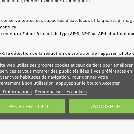
ticale et ce, même si vous portez des gants.
ci conserve toutes ses capacités d'autofocus et la qualité d'ima
monture F.
à monture F dont 94 sont de type AF-S, AF-P ou AF-I et offrent 
 la détection de la réduction de vibration de l'appareil photo s'a
de la réduction de vibration.
ite Web utilise ses propres cookies et ceux de tiers pour améliorer
services et vous montrer des publicités liées à vos préférences en
ysant vos habitudes de navigation. Pour donner votre
'assortir votre objectif à monture F avec votre appareil photo et
entement à son utilisation, appuyez sur le bouton Accepter.
 d'informations
Personnaliser les cookies
re les poussières et l'intrusion d'eau.
is aussi les boutons et les leviers sont durablement protégées.
REJETER TOUT
J'ACCEPTE
 léger qui lui confère une grande robustesse.