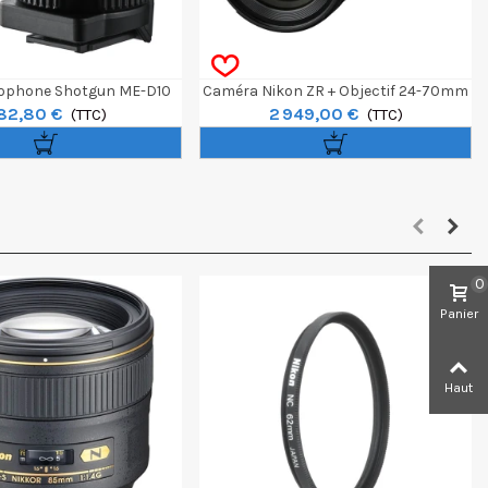
rophone Shotgun ME-D10
Caméra Nikon ZR + Objectif 24-70mm
82,80 €
2 949,00 €
(TTC)
(TTC)
0
Panier
Haut