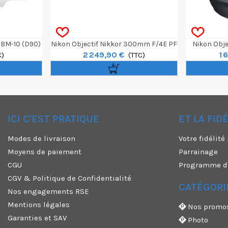
 BM-10 (D90)
Nikon Objectif Nikkor 300mm F/4E PF
Nikon Obj
2 249,90 €
1 
C)
ED VR
(TTC)
ICI C'EST PRATIQUE
ET LA FID
✕
Modes de livraison
Votre fidélit
Moyens de paiement
Parrainage
CGU
Programme d'a
CGV & Politique de Confidentialité
CATÉGORI
Nos engagements RSE
Mentions légales
Nos promo
Garanties et SAV
Photo