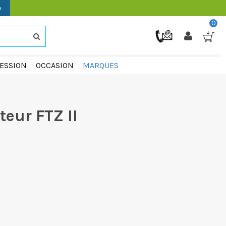
e
0
ESSION
OCCASION
MARQUES
eur FTZ II