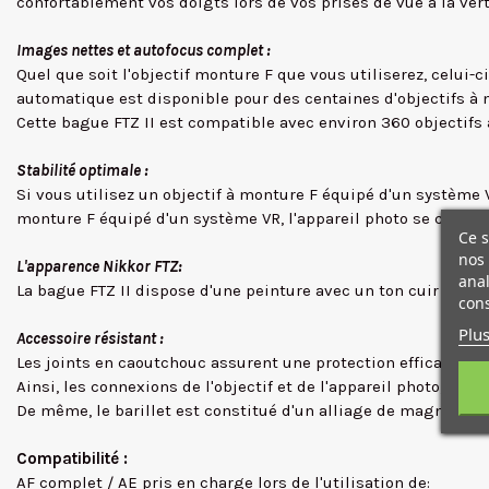
confortablement vos doigts lors de vos prises de vue à la ver
Images nettes et autofocus complet :
Quel que soit l'objectif monture F que vous utiliserez, celui-
automatique est disponible pour des centaines d'objectifs à 
Cette bague FTZ II est compatible avec environ 360 objectifs 
Stabilité optimale :
Si vous utilisez un objectif à monture F équipé d'un système VR,
monture F équipé d'un système VR, l'appareil photo se charge 
Ce s
nos 
L'apparence Nikkor FTZ:
anal
La bague FTZ II dispose d'une peinture avec un ton cuir afin d
cons
Plus
Accessoire résistant :
Les joints en caoutchouc assurent une protection efficace cont
Ainsi, les connexions de l'objectif et de l'appareil photo, ma
De même, le barillet est constitué d'un alliage de magnésium
Compatibilité :
AF complet / AE pris en charge lors de l'utilisation de: