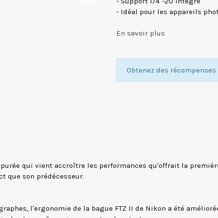
- Support 1/4"-20 intégré
- Idéal pour les appareils pho
En savoir plus
Obtenez des récompenses f
purée qui vient accroître les performances qu'offrait la premièr
ct que son prédécesseur.
tographes, l'ergonomie de la bague FTZ II de Nikon a été amélio