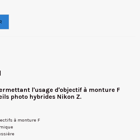
R
I
rmettant l'usage d'objectif à monture F
eils photo hybrides Nikon Z.
jectifs à monture F
omique
ussière