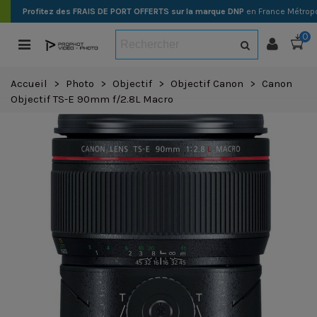
Profitez des FRAIS DE PORT OFFERTS sur la marque DNP
en France Métropo
0
Accueil
>
Photo
>
Objectif
>
Objectif Canon
>
Canon
Objectif TS-E 90mm f/2.8L Macro