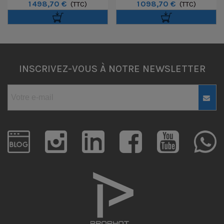
1 498,70 €
1 098,70 €
F/4 L IS USM
(TTC)
F/4-6.3 IS USM
(TTC)
INSCRIVEZ-VOUS À NOTRE NEWSLETTER