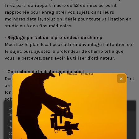
Tirez parti du rapport macro de 1:2 de mise au point
rapprochée pour enregistrer vos sujets dans leurs
moindres détails, solution idéale pour toute utilisation en
studio ou à des fins médicales.
-
Réglage parfait de la profondeur de champ
Modifiez le plan focal pour attirer davantage l'attention sur
le sujet, puis ajustez la profondeur de champ telle que
vous la percevez, sans avoir à utiliser d'ordinateur.
-
Correction de la distorsion du sujet
Des mouvements précis permettent une bascule de ± 10° et
✕
un décentrement de ± 12 mm avec une rotation de la
fonction de bascule/décentrement de +/- 90° quelle que
soit la direction, pour contrôler parfaitement la
perspective.
Ce site Web utilise ses propres cookies et ceux de
tiers pour améliorer nos services et vous montrer des
-
Réglage de la mise au point pour les prises de vue macro
publicités liées à vos préférences en analysant vos
Une fonctionnalité de mise au point macro de 39 cm
habitudes de navigation. Pour donner votre
consentement à son utilisation, appuyez sur le
signifie qu'il est possible d'effectuer une mise au point