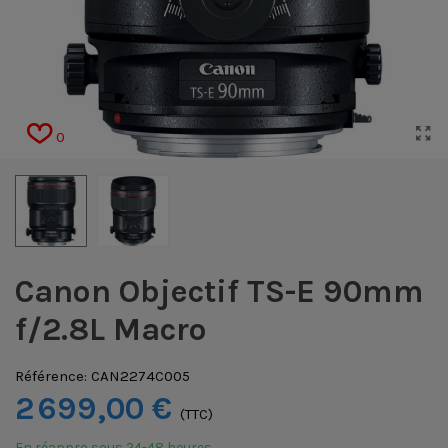
0
Canon Objectif TS-E 90mm
f/2.8L Macro
Référence:
CAN2274C005
2 699,00 €
(TTC)
En réappro sous 24-48 heures