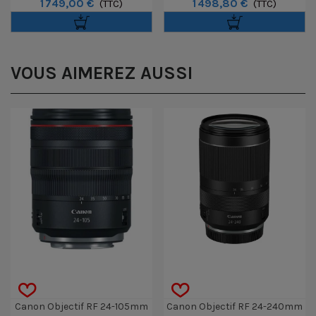
1 749,00 €
1 498,80 €
F/1.4L VCM
(TTC)
F/4L IS USM PZ
(TTC)
VOUS AIMEREZ AUSSI
Canon Objectif RF 24-105mm
Canon Objectif RF 24-240mm