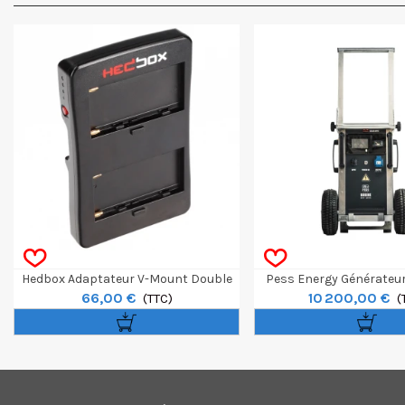
Hedbox Adaptateur V-Mount Double
Pess Energy Générateur
66,00 €
10 200,00 €
Batterie Sony NP-F
(TTC)
Bobine 4kW 5
(