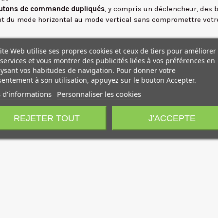
outons de commande dupliqués
, y compris un déclencheur, des
t du mode horizontal au mode vertical sans compromettre votre 
ite Web utilise ses propres cookies et ceux de tiers pour améliorer
intempéries, la poignée d'alimentation BG-R20 est conçue pour 
services et vous montrer des publicités liées à vos préférences en
iez des environnements poussiéreux, cette poignée robuste rend
ysant vos habitudes de navigation. Pour donner votre
entement à son utilisation, appuyez sur le bouton Accepter.
 d'informations
Personnaliser les cookies
imites de votre créativité photographique. Bénéficiez d'une
erg
 dans les conditions les plus difficiles.
REJETER TOUT
J'ACCEPTE