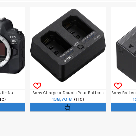
II - Nu
Sony Chargeur Double Pour Batterie
Sony Batter
138,70 €
1
TC)
NP-SA100
(TTC)