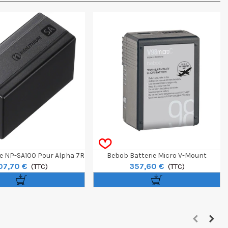
ie NP-SA100 Pour Alpha 7R
Bebob Batterie Micro V-Mount
07,70 €
357,60 €
VI
(TTC)
V98microC
(TTC)