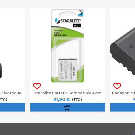
 Electrique
Starblitz Batterie Compatible Avec
Panasonic 
21,90 €
kWh
TTC)
Sony NP-BG1/FG1
(TTC)
Série