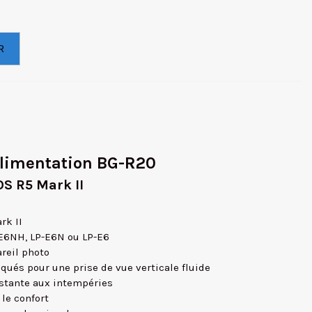
R
alimentation BG-R20
OS R5 Mark II
rk II
-E6NH, LP-E6N ou LP-E6
areil photo
ués pour une prise de vue verticale fluide
istante aux intempéries
 le confort