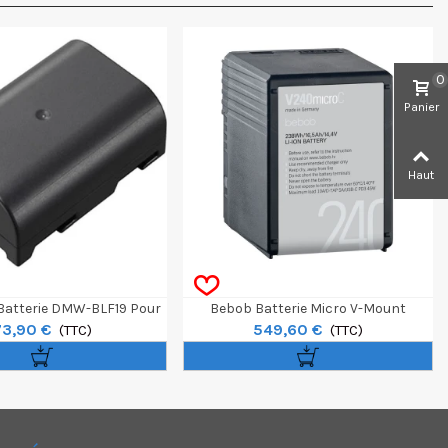
0
Panier
Haut
Batterie DMW-BLF19 Pour
Bebob Batterie Micro V-Mount
73,90 €
549,60 €
 GH3/GH4/GH5 Et G9
(TTC)
V240microC
(TTC)