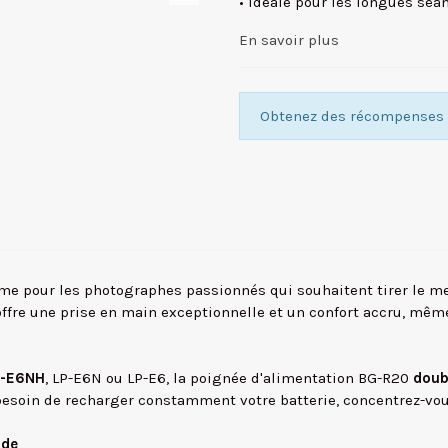
• Idéale pour les longues séa
En savoir plus
Obtenez des récompenses f
ime pour les photographes passionnés qui souhaitent tirer le mei
offre une prise en main exceptionnelle et un confort accru, mêm
LP-E6NH
, LP-E6N ou LP-E6, la poignée d'alimentation BG-R20
doub
 besoin de recharger constamment votre batterie, concentrez-vou
ide