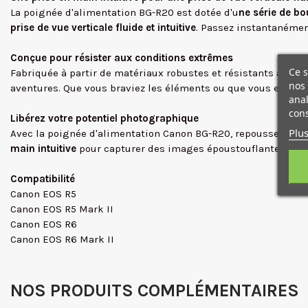
La poignée d'alimentation BG-R20 est dotée d'u
ne série de b
prise de vue verticale fluide et intuitive
. Passez instantanémen
Conçue pour résister aux conditions extrêmes
Ce s
Fabriquée à partir de matériaux robustes et résistants aux 
nos 
aventures. Que vous braviez les éléments ou que vous explor
anal
cons
Libérez votre potentiel photographique
Plus
Avec la poignée d'alimentation Canon BG-R20, repoussez les l
main intuitive
pour capturer des images époustouflantes, même
Compatibilité
Canon EOS R5
Canon EOS R5 Mark II
Canon EOS R6
Canon EOS R6 Mark II
NOS PRODUITS COMPLÉMENTAIRES