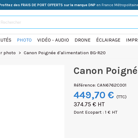
Profitez des FRAIS DE PORT OFFERTS sur la marque DNP
en France Métropolitain
UTÉS
PHOTO
VIDÉO - AUDIO
DRONE
ÉCLAIRAGE
IMPR
ur photo
>
Canon Poignée d'alimentation BG-R20
Canon Poigné
Référence:
CAN6762C001
449,70 €
(TTC)
374.75 € HT
Dont Ecopart : 1 € HT