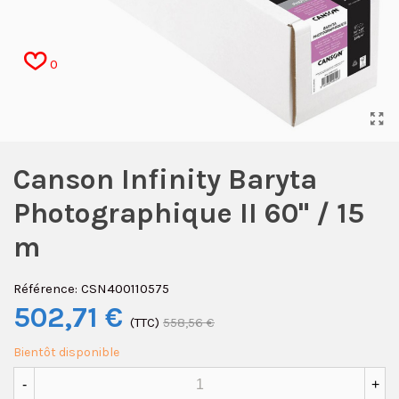
0
Canson Infinity Baryta
Photographique II 60" / 15
m
Référence:
CSN400110575
502,71 €
(TTC)
558,56 €
Bientôt disponible
-
+