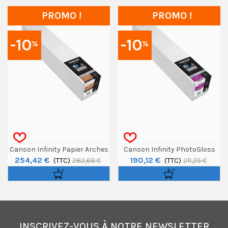
PROMO !
PROMO !
-10
-10
%
%
Canson Infinity Papier Arches
Canson Infinity PhotoGloss
254,42 €
190,12 €
BFK Rives Blanc Rouleau 24" /
(TTC)
Premium RC Rouleau 24" 270g
(TTC)
282,68 €
211,25 €
15m 310g
/ 30 M
INSCRIVEZ-VOUS À NOTRE NEWSLETTER