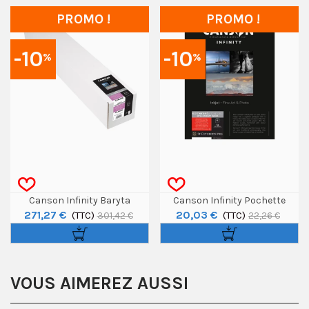
PROMO !
PROMO !
-10
-10
%
%
Canson Infinity Baryta
Canson Infinity Pochette
271,27 €
20,03 €
Photographique II Rouleau 36"
(TTC)
Découverte Somerset A4 8f
(TTC)
301,42 €
22,26 €
/ 12m
VOUS AIMEREZ AUSSI