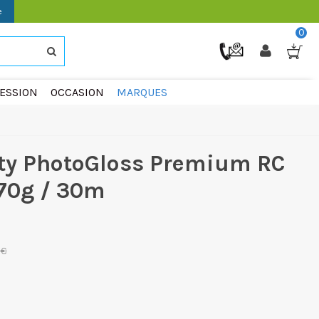
e
0
ESSION
OCCASION
MARQUES
ity PhotoGloss Premium RC
270g / 30m
 €