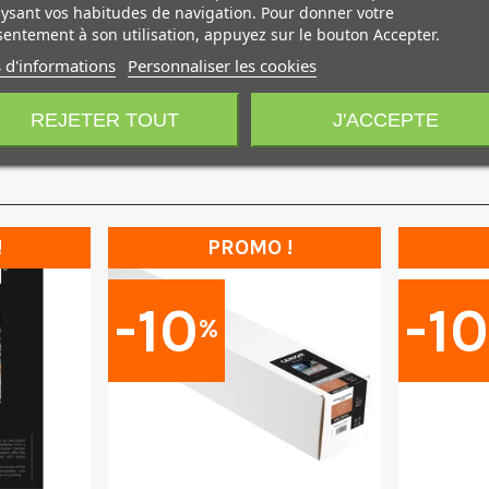
ysant vos habitudes de navigation. Pour donner votre
entement à son utilisation, appuyez sur le bouton Accepter.
 avec un papier photo argentique professionnel. Il a été dévelop
 d'informations
Personnaliser les cookies
REJETER TOUT
J'ACCEPTE
!
PROMO !
-10
-1
%