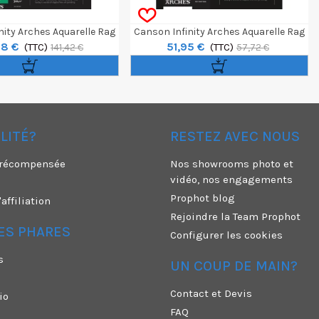
nity Arches Aquarelle Rag
Canson Infinity Arches Aquarelle Rag
28 €
51,95 €
 A3+ / 25 Feuilles
(TTC)
310g A4 / 25 Feuilles
(TTC)
141,42 €
57,72 €
ÉLITÉ?
RESTEZ AVEC NOUS
é récompensée
Nos showrooms photo et
vidéo, nos engagements
Prophot blog
ffiliation
Rejoindre la Team Prophot
ES PHARES
Configurer les cookies
s
UN COUP DE MAIN?
Contact et Devis
io
FAQ