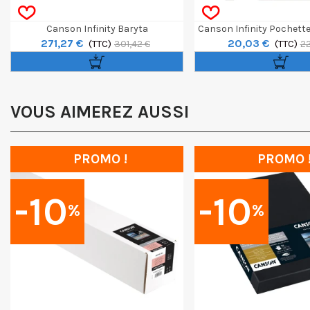
Canson Infinity Baryta
Canson Infinity Pochett
271,27 €
20,03 €
Photographique II Rouleau 36" / 12m
(TTC)
Somerset A4 
(TTC)
301,42 €
22
VOUS AIMEREZ AUSSI
PROMO !
PROMO 
-10
-10
%
%