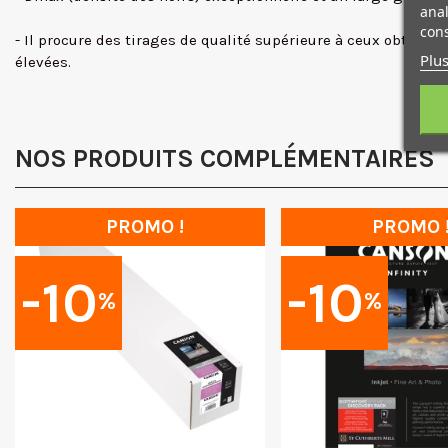
anal
cons
- Il procure des tirages de qualité supérieure à ceux obtenus
Plus
élevées.
NOS PRODUITS COMPLÉMENTAIRES
PROMO !
PROMO 
-10
-10
%
%