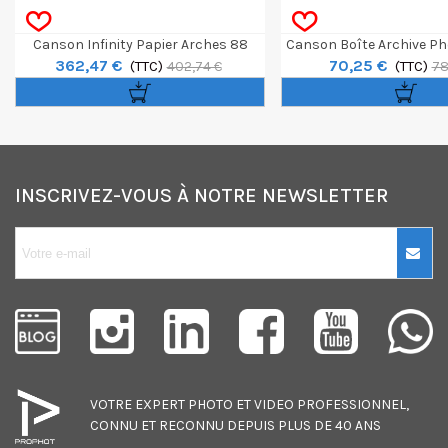
Canson Infinity Papier Arches 88
Canson Boîte Archive Pho
362,47 €
70,25 €
Rouleau 44" / 12m 310g
(TTC)
A3+
(TTC)
402,74 €
78
INSCRIVEZ-VOUS À NOTRE NEWSLETTER
10€ OFFERTS sur
votre premier
achat !
Je consens également à recevoir
les offres promotionnelles.
VOTRE EXPERT
PHOTO
ET
VIDEO
PROFESSIONNEL,
Consultez notre politique de
CONNU ET RECONNU DEPUIS PLUS DE 40 ANS
confidentialité.
J'accepte de recevoir des SMS de