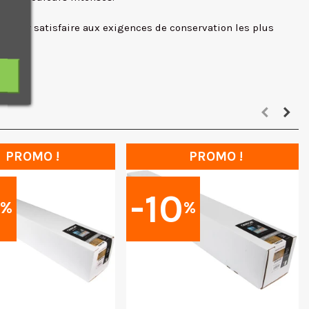
pé pour satisfaire aux exigences de conservation les plus
PROMO !
PROMO !
0
-10
%
%