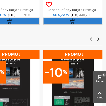
inity Baryta Prestige II
Canson Infinity Baryta Prestige II
0 €
404,73 €
 Rouleau 60" / 12m
(TTC)
340g Rouleau 44" / 12m
(TTC)
609,78 €
449,70 €
PROMO !
PROMO !
0
-10
%
%
0
Panier
Haut