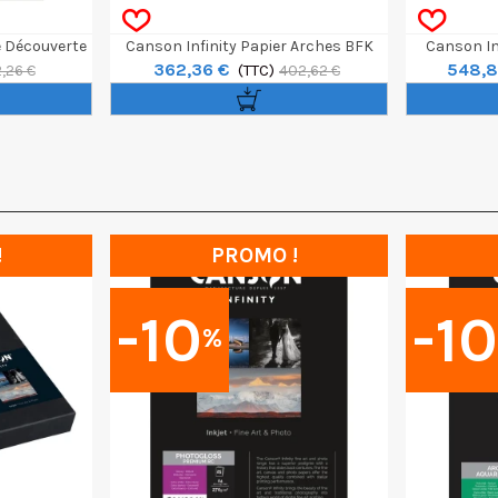
e Découverte
Canson Infinity Papier Arches BFK
Canson Inf
362,36 €
548,8
8f
Rives Blanc Rouleau 44" / 12m 310g
(TTC)
340g
,26 €
402,62 €
!
PROMO !
-10
-1
%