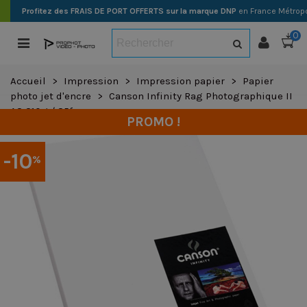
Profitez des FRAIS DE PORT OFFERTS sur la marque DNP
en France Métropo
0
Accueil
>
Impression
>
Impression papier
>
Papier
photo jet d'encre
>
Canson Infinity Rag Photographique II
A2 210g / 25f
PROMO !
-10
%