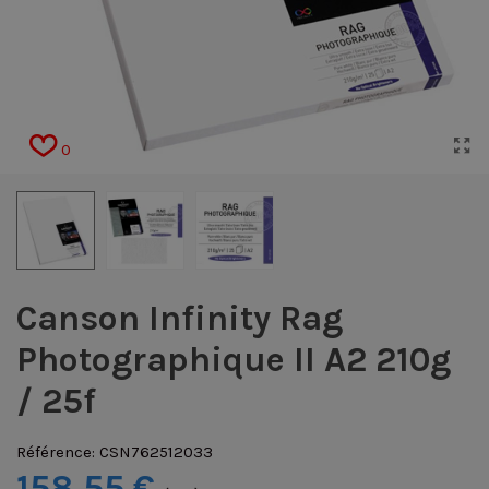
0
Canson Infinity Rag
Photographique II A2 210g
/ 25f
Référence:
CSN762512033
158,55 €