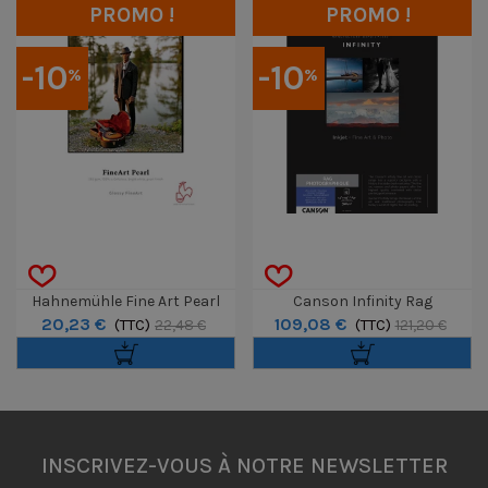
PROMO !
PROMO !
-10
-10
%
%
Hahnemühle Fine Art Pearl
Canson Infinity Rag
20,23 €
109,08 €
285g Carte Postale 10x15 30F
(TTC)
Photographique A3+ 310g / 25
(TTC)
22,48 €
121,20 €
Feuilles
INSCRIVEZ-VOUS À NOTRE NEWSLETTER