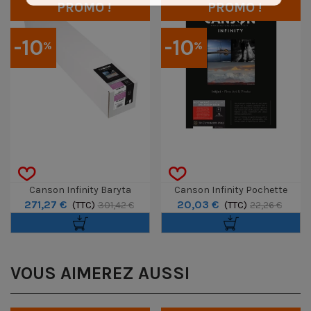
PROMO !
PROMO !
-10
-10
%
%
Canson Infinity Baryta
Canson Infinity Pochette
271,27 €
20,03 €
Photographique II Rouleau 36"
(TTC)
Découverte Somerset A4 8f
(TTC)
301,42 €
22,26 €
/ 12m
VOUS AIMEREZ AUSSI