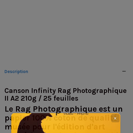
Description
Canson Infinity Rag Photographique
II A2 210g / 25 feuilles
Le Rag Photographique est un
papier 100% coton de qualité
✕
musée pour l'édition d'art