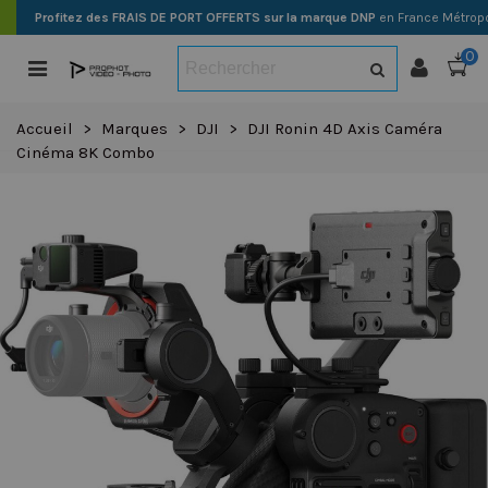
Profitez des FRAIS DE PORT OFFERTS sur la marque DNP
en France Métropo
0
Accueil
>
Marques
>
DJI
>
DJI Ronin 4D Axis Caméra
Cinéma 8K Combo