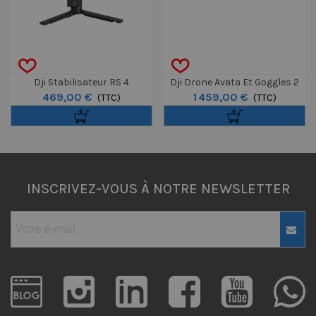
Dji Stabilisateur RS 4
Dji Drone Avata Et Goggles 2
469,00 €
1 459,00 €
(TTC)
Pro View Combo
(TTC)
INSCRIVEZ-VOUS À NOTRE NEWSLETTER