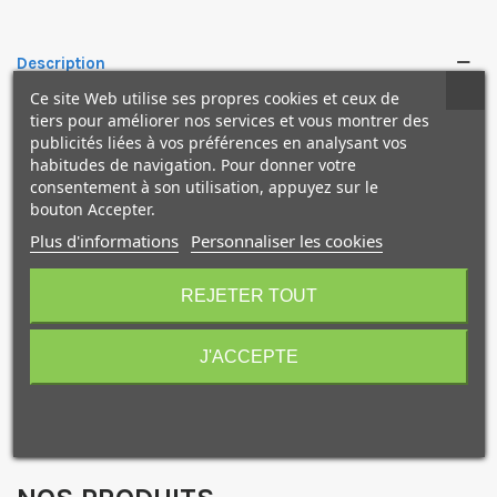
Description
Ce site Web utilise ses propres cookies et ceux de
tiers pour améliorer nos services et vous montrer des
Kit d'impression conçu pour être utilisé avec l'imprimante
publicités liées à vos préférences en analysant vos
DS620.
habitudes de navigation. Pour donner votre
Ce kit d'impression offre un aspect unique. L'aspect
consentement à son utilisation, appuyez sur le
métallique du papier permet d'avoir un effet saturé des
bouton Accepter.
couleurs et augmente le contraste.
Plus d'informations
Personnaliser les cookies
Ce papier convient parfaitement aux paysages, aux
10€ OFFERTS sur votre
paysages urbains, et aux sports d'action, aux photos de
premier achat !
REJETER TOUT
modes pour lequel un rendu très brillant est souhaité.
Ce kit fournit un total de 200 tirages.
J'ACCEPTE
Je consens également à recevoir les offres
Caractéristiques
promotionnelles.
Consultez notre politique de
confidentialité.
J'accepte de recevoir des SMS de la part de la marque.