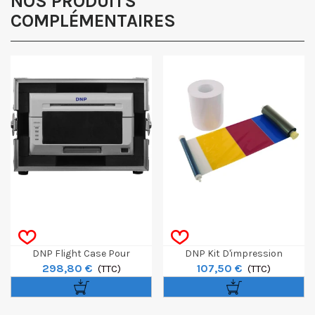
NOS PRODUITS
Obtenir mon code promo.
COMPLÉMENTAIRES
DNP Flight Case Pour
DNP Kit D'impression
298,80 €
107,50 €
Imprimante DS620
(TTC)
DS620/SL620 10x15cm
(TTC)