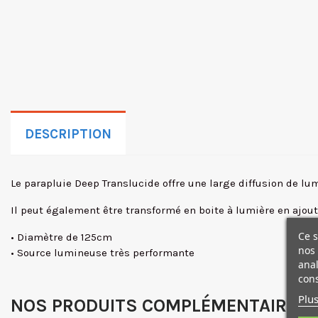
DESCRIPTION
Le parapluie Deep Translucide
offre une large diffusion de lum
Il peut également être transformé en boite à lumière en ajou
Ce s
• Diamètre de 125cm
nos 
• Source lumineuse très performante
anal
cons
Plus
NOS PRODUITS COMPLÉMENTAIRES