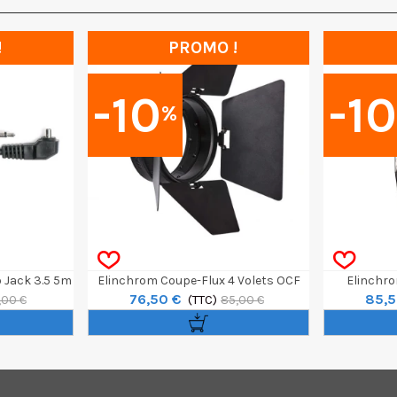
!
PROMO !
-10
-1
%
 Jack 3.5 5m
Elinchrom Coupe-Flux 4 Volets OCF
Elinchro
76,50 €
85,5
ONE
(TTC)
Shallow Arge
,00 €
85,00 €