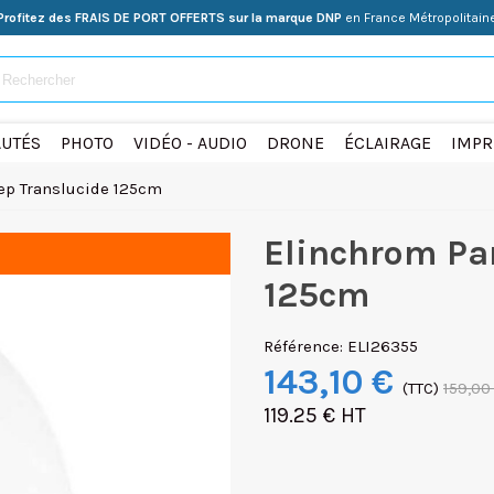
Profitez des FRAIS DE PORT OFFERTS sur la marque DNP
en France Métropolitain
UTÉS
PHOTO
VIDÉO - AUDIO
DRONE
ÉCLAIRAGE
IMPR
ep Translucide 125cm
Elinchrom Pa
125cm
Référence:
ELI26355
143,10 €
(TTC)
159,00
119.25 € HT