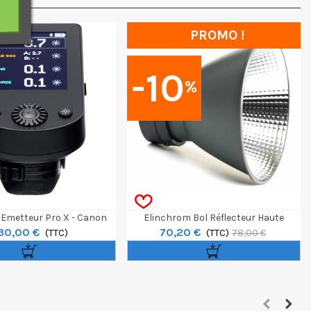
PROMO !
-10
%
Emetteur Pro X - Canon
Elinchrom Bol Réflecteur Haute
30,00 €
70,20 €
(TTC)
Performance OCF
(TTC)
78,00 €