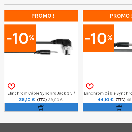
PROMO !
PROMO 
-10
-10
%
%
Elinchrom Câble Synchro Jack 3.5 /
Elinchrom Câble Synchro
35,10 €
44,10 €
Amphenol 40cm
(TTC)
(TTC)
39,00 €
49