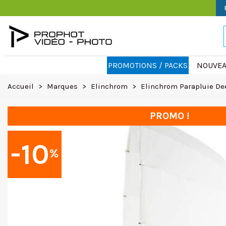
PROMOTIONS / PACKS
NOUVEA
Accueil
>
Marques
>
Elinchrom
>
Elinchrom Parapluie De
PROMO !
-10
%