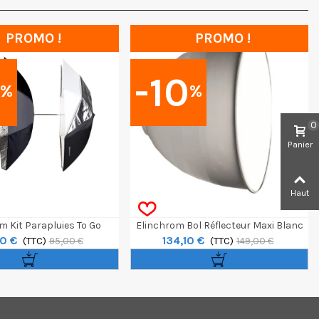
PROMO !
PROMO !
0
-10
%
%
0
Panier
Haut
m Kit Parapluies To Go
Elinchrom Bol Réflecteur Maxi Blanc
0 €
134,10 €
nt Et Blanc / Translucide
(TTC)
40cm 59°
(TTC)
95,00 €
149,00 €