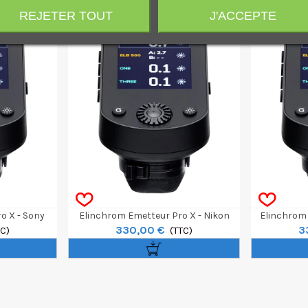
REJETER TOUT
J'ACCEPTE
o X - Sony
Elinchrom Emetteur Pro X - Nikon
Elinchrom 
330,00 €
3
TC)
(TTC)