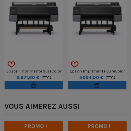
Epson Imprimante SureColor
Epson Imprimante SureColor
8 871,60 €
5 994,00 €
SC-P9300 Spectro 44"
(TTC)
SC-P9300 44"
(TTC)
VOUS AIMEREZ AUSSI
PROMO !
PROMO !