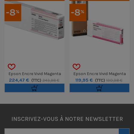
-8
-8
%
%
Epson Encre Vivid Magenta
Epson Encre Vivid Magenta
224,47 €
119,95 €
Clair T55K600 Ultrachrome
(TTC)
220ml T6063 (4880)
(TTC)
243,98 €
130,38 €
HDX/HD 700ml
INSCRIVEZ-VOUS À NOTRE NEWSLETTER