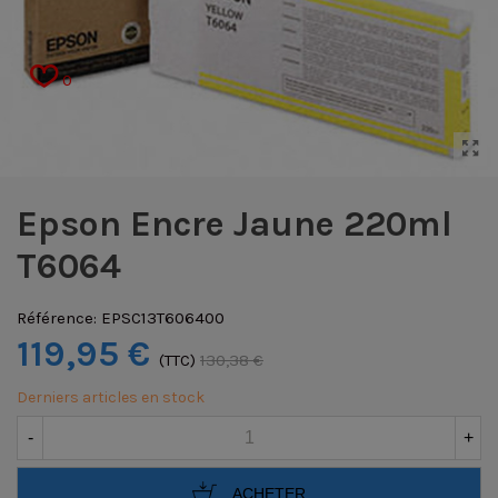
0
Epson Encre Jaune 220ml
T6064
Référence:
EPSC13T606400
119,95 €
(TTC)
130,38 €
Derniers articles en stock
-
+
ACHETER