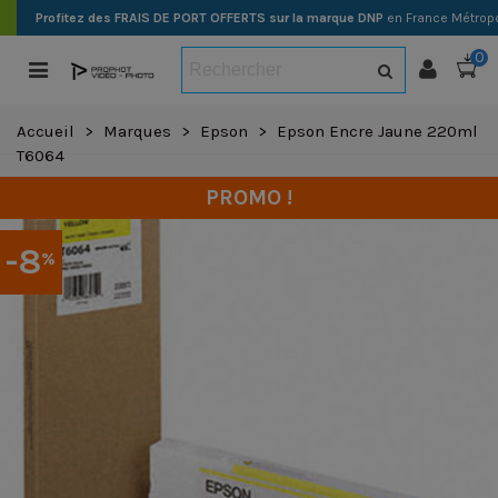
Profitez des FRAIS DE PORT OFFERTS sur la marque DNP
en France Métropo
0
Accueil
>
Marques
>
Epson
>
Epson Encre Jaune 220ml
T6064
PROMO !
-8
%