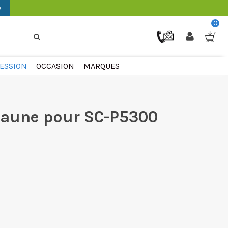
e
0
ESSION
OCCASION
MARQUES
Jaune pour SC-P5300
€