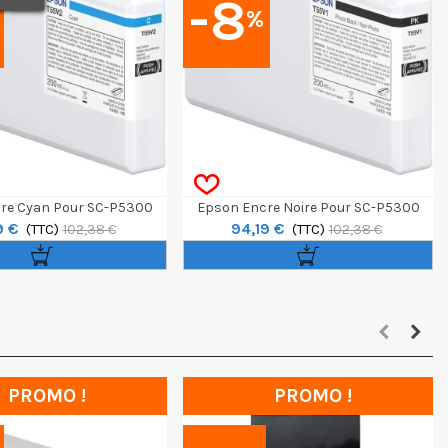
-8
%
re Cyan Pour SC-P5300
Epson Encre Noire Pour SC-P5300
9 €
94,19 €
(TTC)
(TTC)
102,38 €
102,38 €
PROMO !
PROMO !