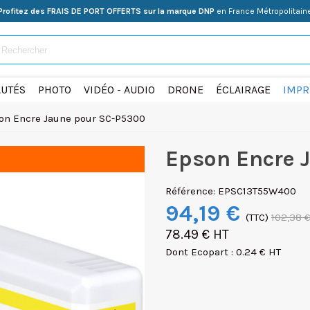
Profitez des FRAIS DE PORT OFFERTS sur la marque DNP
en France Métropolitain
UTÉS
PHOTO
VIDÉO - AUDIO
DRONE
ÉCLAIRAGE
IMPR
on Encre Jaune pour SC-P5300
Epson Encre 
Référence:
EPSC13T55W400
94,19 €
(TTC)
102,38 
78.49 € HT
Dont Ecopart : 0.24 € HT