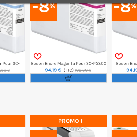
-8
-8
%
%
r Pour SC-
Epson Encre Magenta Pour SC-P5300
Epson Enc
94,19 €
94,1
(TTC)
,38 €
102,38 €
!
PROMO !