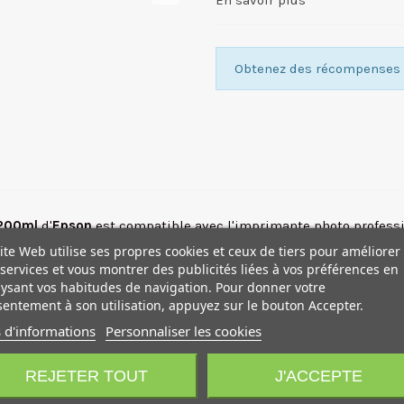
En savoir plus
Obtenez des récompenses f
200ml
d'
Epson
est compatible avec l'imprimante photo profess
ite Web utilise ses propres cookies et ceux de tiers pour améliorer
services et vous montrer des publicités liées à vos préférences en
ysant vos habitudes de navigation. Pour donner votre
entement à son utilisation, appuyez sur le bouton Accepter.
 d'informations
Personnaliser les cookies
!
PROMO !
REJETER TOUT
J'ACCEPTE