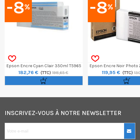
-8
-8
%
%
Epson Encre Cyan Clair 350ml T5965
Epson Encre Noir Photo
182,76 €
119,95 €
(TTC)
(TTC)
198,65 €
13
INSCRIVEZ-VOUS À NOTRE NEWSLETTER
10€ OFFERTS sur
votre premier
achat !