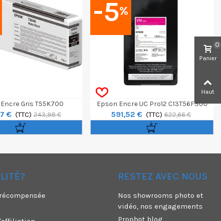
-5
%
0
Panier
Haut
Encre Gris T55K700
Epson Encre UC Pro12 C13T56F300
7 €
591,52 €
hrome HDX/HD 700ml
(TTC)
1600ml Pour SC-P20500 - Vivid
(TTC)
243,98 €
622,66 €
Magenta
ÉLITÉ?
RESTEZ AVEC NOUS
é récompensée
Nos showrooms photo et
vidéo, nos engagements
Prophot blog