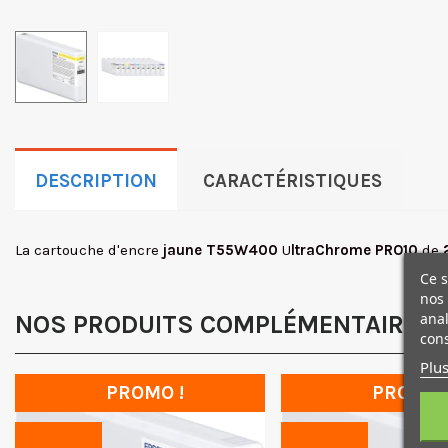
DESCRIPTION
CARACTÉRISTIQUES
La cartouche d'encre
jaune T55W400
U
ltraChrome PRO10
de
Ce s
nos 
anal
NOS PRODUITS COMPLÉMENTAIRES
cons
Plus
PROMO !
PROMO 