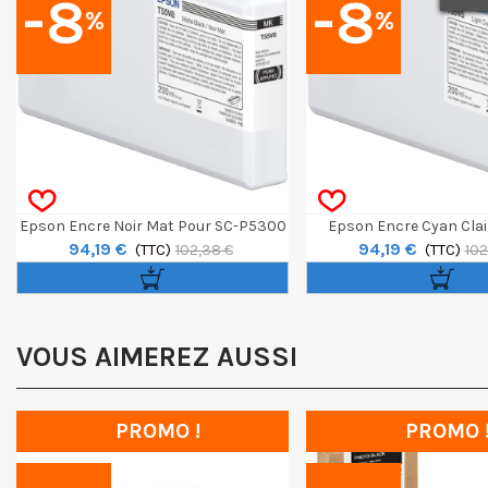
-8
-8
%
%
Epson Encre Noir Mat Pour SC-P5300
Epson Encre Cyan Clai
94,19 €
94,19 €
(TTC)
P5300
(TTC)
102,38 €
102
VOUS AIMEREZ AUSSI
PROMO !
PROMO 