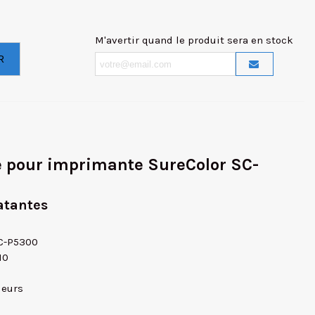
M'avertir quand le produit sera en stock
R
 pour imprimante SureColor SC-
atantes
SC-P5300
10
leurs