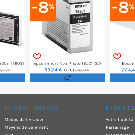
-8
-8
%
%
 220ml T6031
Epson Encre Noir Photo T8501 (SC-
Epson 
59,24 €
224,4
P800)
(TTC)
Ultrac
0,38 €
64,39 €
ICI C'EST PRATIQUE
ET LA FID
✕
Modes de livraison
Votre fidélit
Moyens de paiement
Parrainage