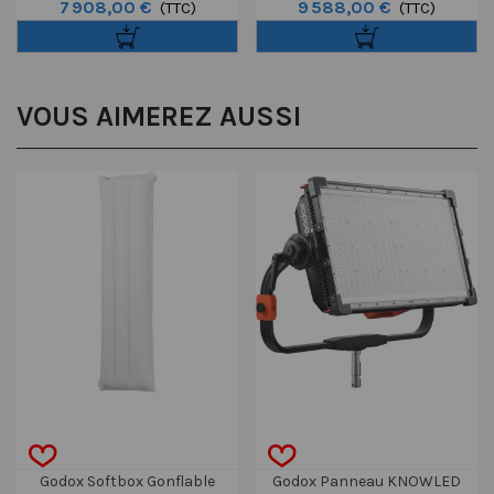
7 908,00 €
9 588,00 €
CS32 Avec Réflecteur
(TTC)
KNOWLED AM1600R Color 4x8
(TTC)
VOUS AIMEREZ AUSSI
Godox Softbox Gonflable
Godox Panneau KNOWLED