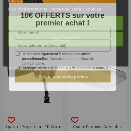
bouton Accepter.
Plus d'informations
Personnaliser les cookies
10€ OFFERTS sur votre
NOS PRODUITS
premier achat !
REJETER TOUT
COMPLÉMENTAIRES
J'ACCEPTE
NOUVEAU
NOUVEAU
Je consens également à recevoir les offres
promotionnelles.
Consultez notre politique de
confidentialité.
J'accepte de recevoir des SMS de la part de la marque.
Obtenir mon code promo.
Aputure Projecteur LED Storm
Godox Panneau Gonflable