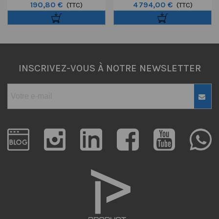
190,80 €
4 794,00 €
KNOWLED Avec Grille Pour
(TTC)
P1200R HARD P8
(TTC)
F200SR
INSCRIVEZ-VOUS À NOTRE NEWSLETTER