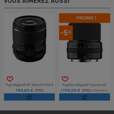
VOUS AIMEREZ AUSSI
PROMO !
-5
%
Fuji Objectif XF 33mm F/1.4 R
Fujifilm Objectif Fujinon GF
789,60 €
1 709,05 €
LM WR
(TTC)
30mm F/3.5 R WR
(TTC)
1 799,00 €