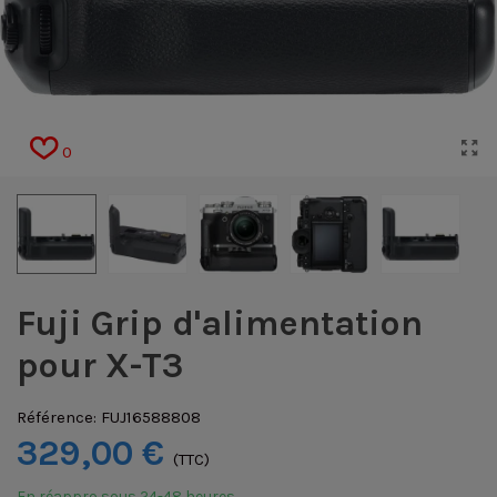
0
Fuji Grip d'alimentation
pour X-T3
Référence:
FUJ16588808
329,00 €
(TTC)
En réappro sous 24-48 heures