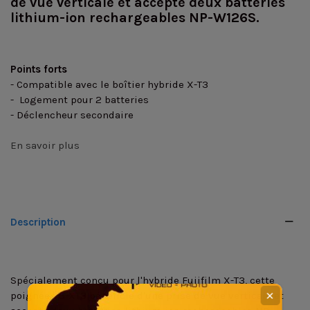
de vue verticale et accepte deux batteries
lithium-ion rechargeables NP-W126S.
Points forts
- Compatible avec le boîtier hybride X-T3
- Logement pour 2 batteries
- Déclencheur secondaire
En savoir plus
Description
Spécialement conçu pour l'hybride Fujifilm X-T3, cette
poignée VG-XT3 bénéficie d'une prise de vue verticale et
✕