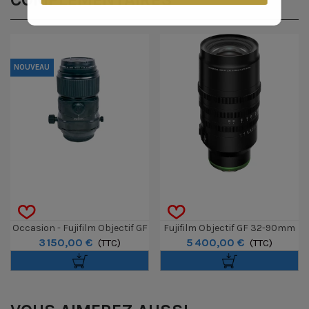
NOUVEAU
Occasion - Fujifilm Objectif GF
Fujifilm Objectif GF 32-90mm
3 150,00 €
5 400,00 €
110mm MACRO T/S
(TTC)
T3.5 PZ OIS WR
(TTC)