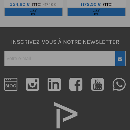
354,60 €
1 172,99 €
190XPRO3 + Rotule MHXPRO-
(TTC)
Carbone SER.2 3S
(TTC)
417,18 €
3W
INSCRIVEZ-VOUS À NOTRE NEWSLETTER