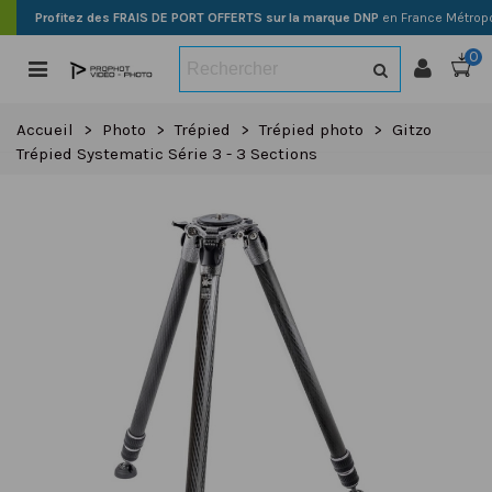
Profitez des FRAIS DE PORT OFFERTS sur la marque DNP
en France Métropo
0
Accueil
>
Photo
>
Trépied
>
Trépied photo
>
Gitzo
Trépied Systematic Série 3 - 3 Sections