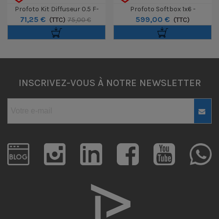
Profoto Kit Diffuseur 0.5 F-
Profoto Softbox 1x6 -
71,25 €
599,00 €
Stop Pour Softbox 1x4'
(TTC)
30x180cm - Silver
(TTC)
75,00 €
INSCRIVEZ-VOUS À NOTRE NEWSLETTER