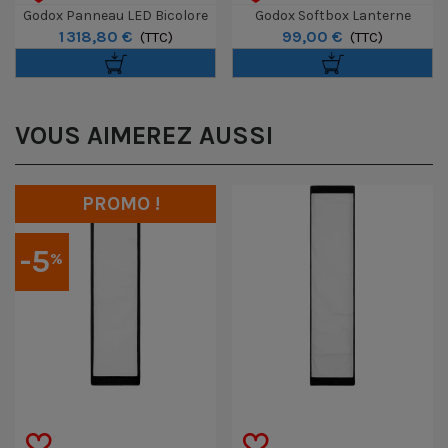
Godox Panneau LED Bicolore
Godox Softbox Lanterne
1 318,80 €
99,00 €
Souple KNOWLED F400Bi
(TTC)
KNOWLED CS85D - 85cm
(TTC)
(60x120cm)
VOUS AIMEREZ AUSSI
PROMO !
-5
%