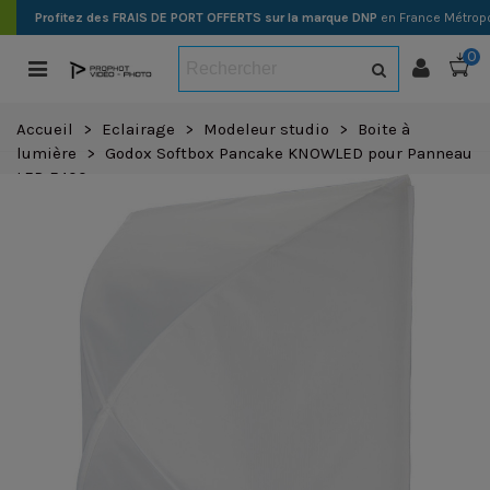
Profitez des FRAIS DE PORT OFFERTS sur la marque DNP
en France Métropo
0
Accueil
>
Eclairage
>
Modeleur studio
>
Boite à
lumière
>
Godox Softbox Pancake KNOWLED pour Panneau
LED F400