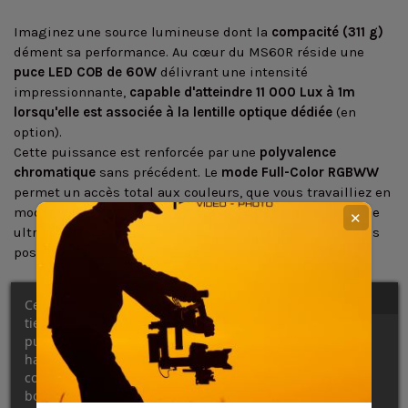
Imaginez une source lumineuse dont la
compacité (311 g)
dément sa performance. Au cœur du MS60R réside une
puce LED COB de 60W
délivrant une intensité
impressionnante,
capable d'atteindre 11 000 Lux à 1m
lorsqu'elle est associée à la lentille optique dédiée
(en
option).
Cette puissance est renforcée par une
polyvalence
chromatique
sans précédent. Le
mode Full-Color RGBWW
permet un accès total aux couleurs, que vous travailliez en
mode
CCT
(Correlated Color Temperature) avec une plage
✕
ultra-large de
1800K à 10000K
, ou que vous exploriez les
possibilités du
mode HSI ou Gel
.
Le MS60R excelle avec un
IRC
(Indice de Rendu des
Ce site Web utilise ses propres cookies et ceux de
Couleurs) et un
TLCI
(Television Lighting Consistency
tiers pour améliorer nos services et vous montrer des
Index) qui culminent tous deux à
≥ 95
. Ceci garantit des
publicités liées à vos préférences en analysant vos
couleurs fidèles, exemptes de dérive, prêtes pour
habitudes de navigation. Pour donner votre
l'étalonnage.
consentement à son utilisation, appuyez sur le
bouton Accepter.