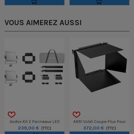
VOUS AIMEREZ AUSSI
Godox Kit 2 Panneaux LED
ARRI Volet Coupe-Flux Pour
239,00 €
372,00 €
Litemons LP600BI - Blanc
(TTC)
Skypanel S30-C
(TTC)