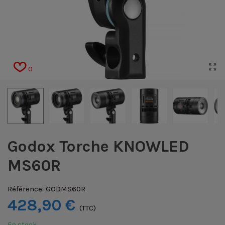
0
Godox Torche KNOWLED
MS60R
Référence:
GODMS60R
428,90 €
(TTC)
En stock