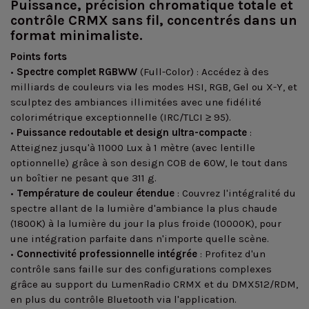
Puissance, précision chromatique totale et
contrôle CRMX sans fil, concentrés dans un
format minimaliste.
Points forts
•
Spectre complet RGBWW
(Full-Color) : Accédez à des
milliards de couleurs via les modes HSI, RGB, Gel ou X-Y, et
sculptez des ambiances illimitées avec une fidélité
colorimétrique exceptionnelle (IRC/TLCI ≥ 95).
•
Puissance redoutable et design ultra-compacte
:
Atteignez jusqu'à 11000 Lux à 1 mètre (avec lentille
optionnelle) grâce à son design COB de 60W, le tout dans
un boîtier ne pesant que 311 g.
•
Température de couleur étendue
: Couvrez l'intégralité du
spectre allant de la lumière d'ambiance la plus chaude
(1800K) à la lumière du jour la plus froide (10000K), pour
une intégration parfaite dans n'importe quelle scène.
•
Connectivité professionnelle intégrée
: Profitez d'un
contrôle sans faille sur des configurations complexes
grâce au support du LumenRadio CRMX et du DMX512/RDM,
en plus du contrôle Bluetooth via l'application.