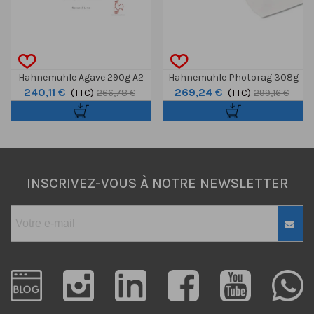
Hahnemühle Agave 290g A2
Hahnemühle Photorag 308g
240,11 €
269,24 €
(TTC)
25F
Rlx 24" 12m
(TTC)
266,78 €
299,16 €
INSCRIVEZ-VOUS À NOTRE NEWSLETTER