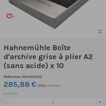
1
Hahnemühle Boîte
d'archive grise à plier A2
(sans acide) x 10
Référence:
HAH10121310
285,88 €
(TTC)
317,64 €
En stock
-
+