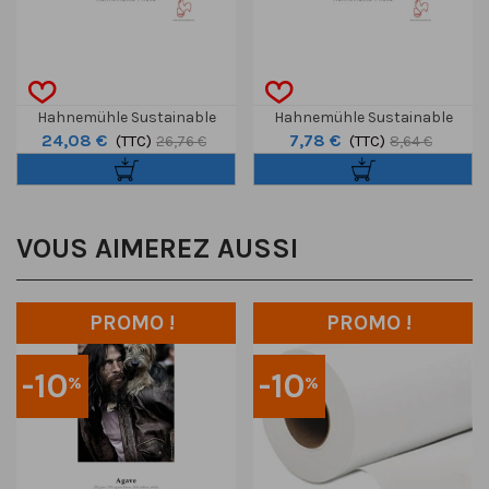
Hahnemühle Sustainable
Hahnemühle Sustainable
24,08 €
7,78 €
Photo Satin 220g A4 25f
(TTC)
Photo Satin 220g A4 Pochette
(TTC)
26,76 €
8,64 €
Test 3f
VOUS AIMEREZ AUSSI
PROMO !
PROMO !
-10
-10
%
%