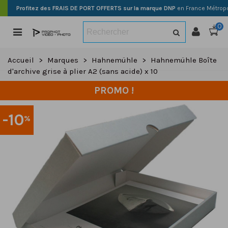
Profitez des FRAIS DE PORT OFFERTS sur la marque DNP
en France Métropo
0
Accueil
>
Marques
>
Hahnemühle
>
Hahnemühle Boîte
d'archive grise à plier A2 (sans acide) x 10
PROMO !
-10
%