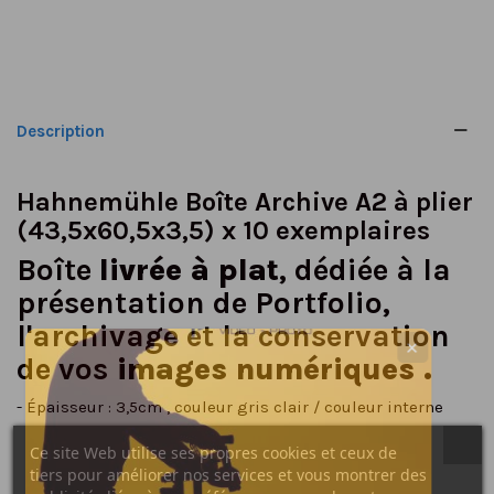
Description
Hahnemühle Boîte Archive A2 à plier
(43,5x60,5x3,5) x 10 exemplaires
Boîte
livrée à plat
, dédiée à la
présentation de Portfolio,
l'archivage et la conservation
✕
de vos
images numériques .
- Épaisseur : 3,5cm , couleur gris clair / couleur interne
blanc naturel
Ce site Web utilise ses propres cookies et ceux de
- Boîte
sans acide
et résistant au vieillissement
tiers pour améliorer nos services et vous montrer des
conformément aux normes des papiers et cartons pour la