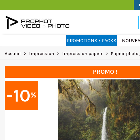
PROMOTIONS / PACKS
NOUVEA
Accueil
>
Impression
>
Impression papier
>
Papier photo 
PROMO !
-10
%