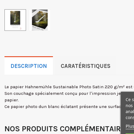
DESCRIPTION
CARATÉRISTIQUES
Le papier Hahnemühle Sustainable Photo Satin 220 g/m² est un
Son couchage spécialement conçu pour l'impression jet dencre
Ce s
papier.
nos 
Ce papier photo dun blanc éclatant présente une surface satin
anal
cons
Plus
NOS PRODUITS COMPLÉMENTAIRES