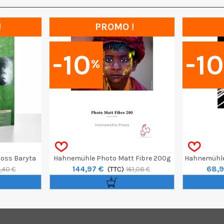
!
PROMO !
-10
-1
%
oss Baryta
Hahnemühle Photo Matt Fibre 200g
Hahnemühle 
144,97 €
68,9
Rlx 17" 30m
(TTC)
,40 €
161,08 €