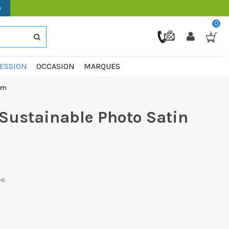
e
0
ESSION
OCCASION
MARQUES
0m
ustainable Photo Satin
 €