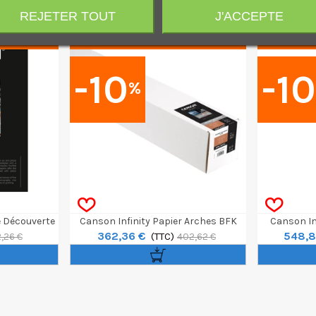
REJETER TOUT
J'ACCEPTE
!
PROMO !
-10
-1
%
e Découverte
Canson Infinity Papier Arches BFK
Canson Inf
362,36 €
548,8
8f
Rives Blanc Rouleau 44" / 12m 310g
(TTC)
340g
,26 €
402,62 €