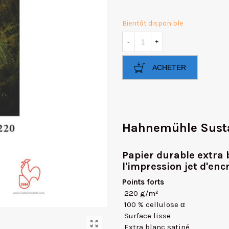
Bientôt disponible
-
+
ACHETER
Hahnemühle Susta
Papier durable extra 
l'impression jet d'encr
Points forts
 220 g/m²
 100 % cellulose α
 Surface lisse
 Extra blanc satiné