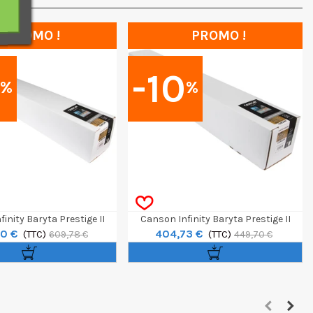
PROMO !
PROMO !
0
-10
%
%
inity Baryta Prestige II
Canson Infinity Baryta Prestige II
0 €
404,73 €
 Rouleau 60" / 12m
(TTC)
340g Rouleau 44" / 12m
(TTC)
609,78 €
449,70 €