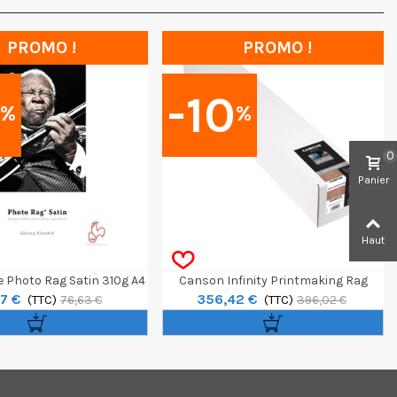
PROMO !
PROMO !
0
-10
%
%
0
Panier
Haut
Photo Rag Satin 310g A4
Canson Infinity Printmaking Rag
7 €
356,42 €
25F
(TTC)
Rouleau 36" 310g / 15 M
(TTC)
76,63 €
396,02 €