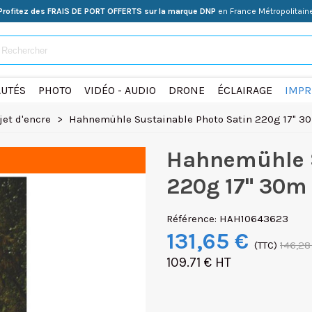
Profitez des FRAIS DE PORT OFFERTS sur la marque DNP
en France Métropolitain
UTÉS
PHOTO
VIDÉO - AUDIO
DRONE
ÉCLAIRAGE
IMPR
jet d'encre
>
Hahnemühle Sustainable Photo Satin 220g 17" 3
Hahnemühle S
220g 17" 30m
Référence:
HAH10643623
131,65 €
(TTC)
146,28
109.71 € HT