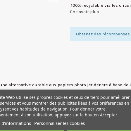
 100% recyclable via les circ
En savoir plus
Obtenez des récompenses f
e alternative durable aux papiers photo jet dencre à base de P
, est dépourvu de film ou de composites plastiques. Il est recyc
ite Web utilise ses propres cookies et ceux de tiers pour améliorer
services et vous montrer des publicités liées à vos préférences en
ée lisse et est parfait pour limpression de photos et daffiche
ysant vos habitudes de navigation. Pour donner votre
entement à son utilisation, appuyez sur le bouton Accepter.
 d'informations
Personnaliser les cookies