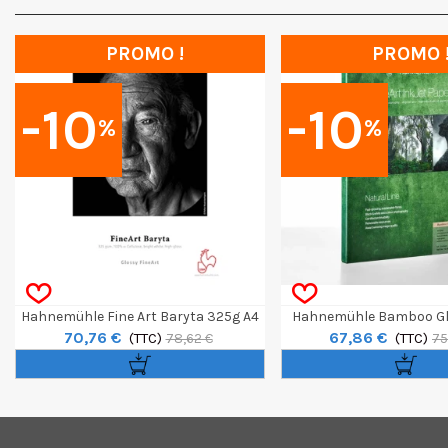
PROMO !
PROMO 
-10
-10
%
%
Hahnemühle Fine Art Baryta 325g A4
Hahnemühle Bamboo Gl
70,76 €
67,86 €
25F
(TTC)
305g A4 25f
(TTC)
78,62 €
75