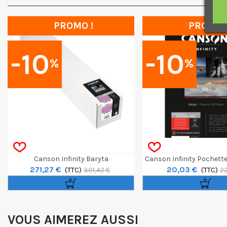
PROMO !
PROMO 
-10
-10
%
%
Canson Infinity Baryta
Canson Infinity Pochett
271,27 €
20,03 €
Photographique II Rouleau 36" / 12m
(TTC)
Somerset A4 
(TTC)
301,42 €
22
VOUS AIMEREZ AUSSI