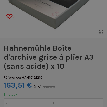
0
Hahnemühle Boîte
d'archive grise à plier A3
(sans acide) x 10
Référence:
HAH10121210
163,51 €
(TTC)
181,68 €
En stock
-
+