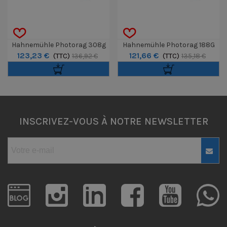
Hahnemühle Photorag 308g
Hahnemühle Photorag 188G
123,23 €
121,66 €
A3 25F
(TTC)
A3+ 25F
(TTC)
136,92 €
135,18 €
INSCRIVEZ-VOUS À NOTRE NEWSLETTER