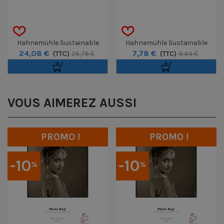
Hahnemühle Sustainable
Hahnemühle Sustainable
24,08 €
7,78 €
Photo Satin 220g A4 25f
(TTC)
Photo Satin 220g A4 Pochette
(TTC)
26,76 €
8,64 €
Test 3f
VOUS AIMEREZ AUSSI
PROMO !
PROMO !
-10
-10
%
%