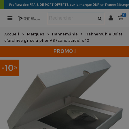
Profitez des FRAIS DE PORT OFFERTS sur la marque DNP
en France Métropo
0
Accueil
>
Marques
>
Hahnemühle
>
Hahnemühle Boîte
d'archive grise à plier A3 (sans acide) x 10
PROMO !
-10
%