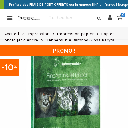
Profitez des FRAIS DE PORT OFFERTS sur la marque DNP
en France Métropo
0
Accueil
>
Impression
>
Impression papier
>
Papier
photo jet d'encre
>
Hahnemühle Bamboo Gloss Baryta
305g A3+ 25f
PROMO !
-10
%