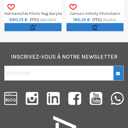
Hahnemühle Photo Rag Baryta
Canson Infinity PhotoSatin
590,13 €
190,12 €
315g Rlx 44" 12m
(TTC)
Premium RC Rouleau 24" 270g
(TTC)
655,70 €
211,25 €
/ 30 M
INSCRIVEZ-VOUS À NOTRE NEWSLETTER