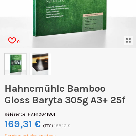
0
Hahnemühle Bamboo
Gloss Baryta 305g A3+ 25f
Référence:
HAH10641861
169,31 €
(TTC)
188,12 €
Derniers articles en stock