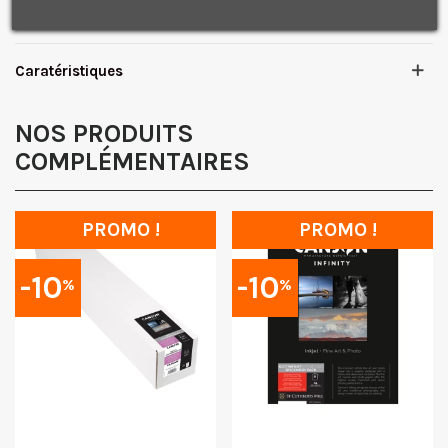
vux, etc.
promotionnelles.
Consultez notre politique de
confidentialité.
J'accepte de recevoir des SMS de la part de la marque.
Obtenir mon code promo.
Caratéristiques
NOS PRODUITS
COMPLÉMENTAIRES
PROMO !
PROMO !
-10
-10
%
%