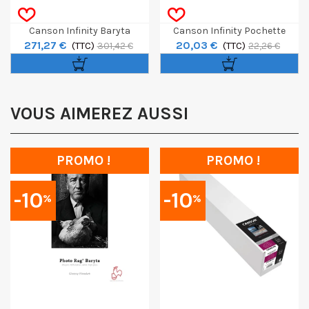
Canson Infinity Baryta
Canson Infinity Pochette
271,27 €
20,03 €
Photographique II Rouleau 36"
(TTC)
Découverte Somerset A4 8f
(TTC)
301,42 €
22,26 €
/ 12m
VOUS AIMEREZ AUSSI
PROMO !
PROMO !
-10
-10
%
%