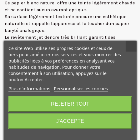
Ce papier
blanc naturel
offre une
teinte légèrement chaude
et
ne contient aucun azurant optique.
Sa
surface légèrement texturée
procure une esthétique
✕
naturelle et rappelle lapparence et le toucher dun papier
baryté analogique.
Le
revêtement jet dencre très brillant
garantit des
résultats dimpression exceptionnels :
reproduction précise
Ce site Web utilise ses propres cookies et ceux de
des couleurs et des détails, noirs profonds et contrastes
tiers pour améliorer nos services et vous montrer des
saisissants
.
publicités liées à vos préférences en analysant vos
L'addition de sulfate de baryum dans le couchage améliore
habitudes de navigation. Pour donner votre
la gamme de tons reproductibles, la netteté et la clarté
consentement à son utilisation, appuyez sur le
des impressions.
bouton Accepter.
Le papier Hahnemühle Bamboo Gloss Baryta est
certifié
Plus d'informations
Personnaliser les cookies
sans acide ni lignine
et répond aux normes les plus
10€ OFFERTS sur votre
élevées de résistance au vieillissement
.
premier achat !
REJETER TOUT
Il sera parfait pour toutes vos reproductions
photographiques et artistiques conforment aux normes
d'archivage les plus élevées, art numérique, photographie
J'ACCEPTE
couleur, tirages en édition limitée, tirages de présentation
à des fins d'affichage et d'expositions, albums, cartes de
Je consens également à recevoir les offres