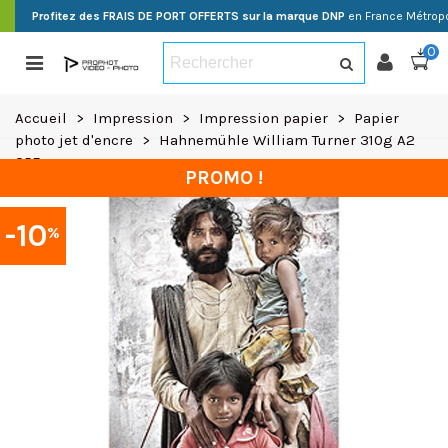
Profitez des FRAIS DE PORT OFFERTS sur la marque DNP
en France Métropo
0
Accueil
>
Impression
>
Impression papier
>
Papier
photo jet d'encre
>
Hahnemühle William Turner 310g A2
25F
PROMO !
-10
%