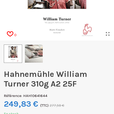
0
Hahnemühle William
Turner 310g A2 25F
Référence:
HAH10641644
249,83 €
(TTC)
277,58 €
En stock