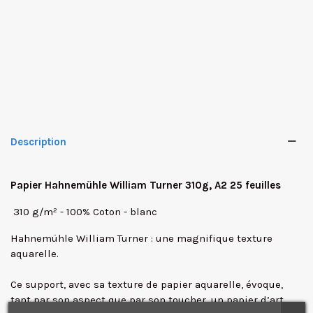
Description
Papier Hahnemühle William Turner 310g, A2 25 feuilles
310 g/m² - 100% Coton - blanc
Hahnemühle William Turner : une magnifique texture
✕
aquarelle.
Ce support, avec sa texture de papier aquarelle, évoque,
tant par son aspect que par son toucher, un papier d’art