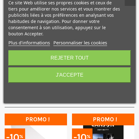
fait à la main.
Ce site Web utilise ses propres cookies et ceux de
tiers pour améliorer nos services et vous montrer des
William Turner est idéal pour les reproductions
publicités liées à vos préférences en analysant vos
traditionnelles d’œuvres d’art, mais également pour les
habitudes de navigation. Pour donner votre
tirages photographiques auxquels sa texture donne un
consentement à son utilisation, appuyez sur le
rendu inattendu.
bouton Accepter.
Plus d'informations
Personnaliser les cookies
Epaisseur : 0.62mm
10€ OFFERTS sur votre
Blancheur : 88.5%
premier achat !
REJETER TOUT
J'ACCEPTE
NOS PRODUITS
Je consens également à recevoir les offres
promotionnelles.
Consultez notre politique de
COMPLÉMENTAIRES
confidentialité.
J'accepte de recevoir des SMS de la part de la marque.
Obtenir mon code promo.
PROMO !
PROMO !
-10
-10
%
%