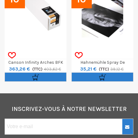
Canson Infinity Arches BFK
Hahnemühle Spray De
363,26 €
35,21 €
Rives Blanc Pur Rouleau 36" /
(TTC)
Protection 400ml
(TTC)
403,62 €
39,12 €
15m 310g
INSCRIVEZ-VOUS À NOTRE NEWSLETTER