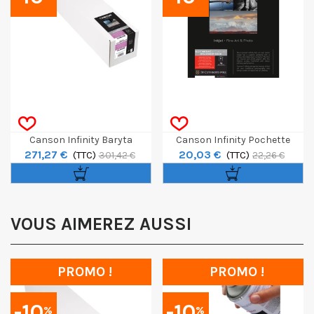
Canson Infinity Baryta
Canson Infinity Pochette
271,27 €
20,03 €
Photographique II Rouleau 36"
(TTC)
Découverte Somerset A4 8f
(TTC)
301,42 €
22,26 €
/ 12m
VOUS AIMEREZ AUSSI
PROMO !
PROMO !
-10
-10
%
%