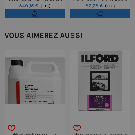
340,15 €
87,78 €
Perle 12,7 X 17,8 Cm 500
(TTC)
Brillant 40,6 X 50,8 Cm 10
(TTC)
Feuilles
Feuilles
VOUS AIMEREZ AUSSI