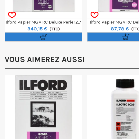
Ilford Papier MG V RC Deluxe Perle 12,7
Ilford Papier MG V RC Del
340,15 €
87,78 €
X 17,8 Cm 500 Feuilles
(TTC)
40,6 X 50,8 Cm 10 F
(TT
VOUS AIMEREZ AUSSI