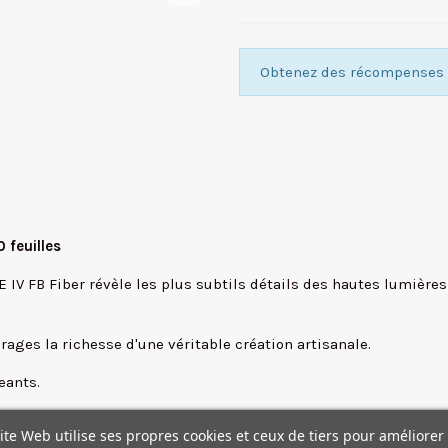
Obtenez des récompenses f
0 feuilles
E IV FB Fiber révèle les plus subtils détails des hautes lumièr
irages la richesse d'une véritable création artisanale.
eants.
ons neutres sur support fibres, baryté blanc.
ite Web utilise ses propres cookies et ceux de tiers pour améliorer