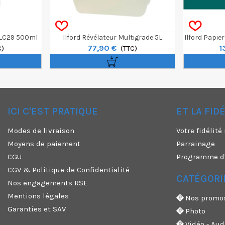
c LC29 500ml
Ilford Révélateur Multigrade 5L
Ilford Papie
77,90 €
1
C)
(TTC)
Neutr
ICI C'EST PRATIQUE
ET LA FID
✕
Modes de livraison
Votre fidélit
Moyens de paiement
Parrainage
CGU
Programme d'a
CGV & Politique de Confidentialité
CATÉGORI
Nos engagements RSE
Mentions légales
Nos promo
Garanties et SAV
Photo
Vidéo - Aud