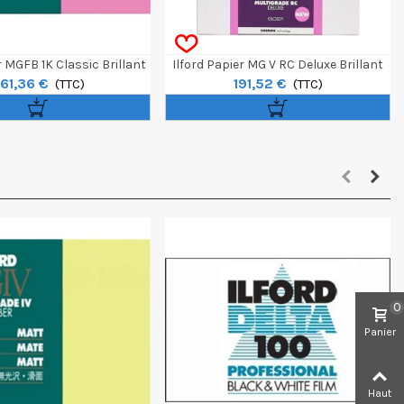
r MGFB 1K Classic Brillant
Ilford Papier MG V RC Deluxe Brillant
61,36 €
191,52 €
eutre 50,8x61cm 50f
(TTC)
30,5 X 40,6 Cm 50 Feuilles
(TTC)
0
Panier
Haut