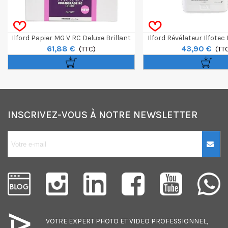
Ilford Papier MG V RC Deluxe Brillant
Ilford Révélateur Ilfote
61,88 €
43,90 €
12,7 X 17,8 Cm 100 Feuilles
(TTC)
(TT
INSCRIVEZ-VOUS À NOTRE NEWSLETTER
10€ OFFERTS sur
votre premier
achat !
Je consens également à recevoir
les offres promotionnelles.
VOTRE EXPERT
PHOTO
ET
VIDEO
PROFESSIONNEL,
Consultez notre politique de