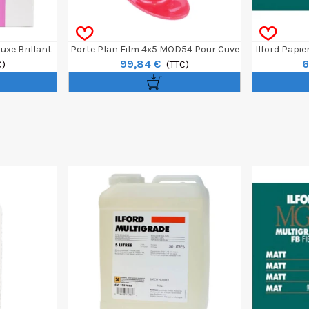
uxe Brillant
Porte Plan Film 4x5 MOD54 Pour Cuve
Ilford Papie
99,84 €
6
euilles
C)
Paterson
(TTC)
Ton N