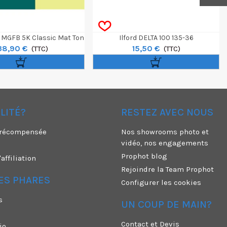
r MGFB 5K Classic Mat Ton
Ilford DELTA 100 135-36
38,90 €
15,50 €
e 24,0x30,5cm 50 F
(TTC)
(TTC)
ÉLITÉ?
RESTEZ AVEC NOUS
é récompensée
Nos showrooms photo et
vidéo, nos engagements
Prophot blog
ffiliation
Rejoindre la Team Prophot
ES PHARES
Configurer les cookies
s
UN COUP DE MAIN?
Contact et Devis
io