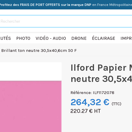
Profitez des FRAIS DE PORT OFFERTS sur la marque DNP
en France Métropolitain
UTÉS
PHOTO
VIDÉO - AUDIO
DRONE
ÉCLAIRAGE
IMPR
 Brillant ton neutre 30,5x40,6cm 50 F
Ilford Papier 
neutre 30,5x
Référence:
ILF1172078
264,32 €
(TTC)
220.27 € HT