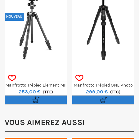
NOUVEAU
Manfrotto Trépied Element MII
Manfrotto Trépied ONE Photo
253,00 €
299,00 €
Mobile Noir 4 Sections BH1
(TTC)
En Aluminium
(TTC)
VOUS AIMEREZ AUSSI