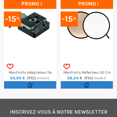
PROMO !
PROMO !
-15
-15
%
%
Manfrotto Adaptateur De
Manfrotto Réflecteur 50 Cm
56,95 €
38,24 €
Plateau Rapide P/200 PL
(TTC)
Sunfire / Blanc
(TTC)
67,00 €
44,99 €
INSCRIVEZ-VOUS À NOTRE NEWSLETTER