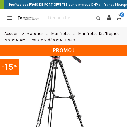
Profitez des FRAIS DE PORT OFFERTS sur la marque DNP
en France Métropo
0
Accueil
>
Marques
>
Manfrotto
>
Manfrotto Kit Trépied
MVT502AM + Rotule vidéo 502 + sac
PROMO !
-15
%