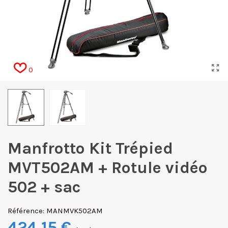
0
Manfrotto Kit Trépied
MVT502AM + Rotule vidéo
502 + sac
Référence:
MANMVK502AM
424,15 €