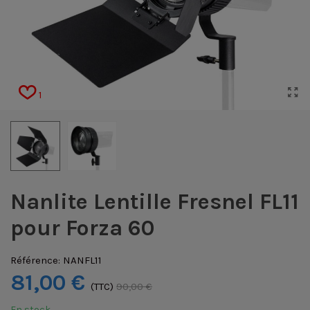
1
Nanlite Lentille Fresnel FL11
pour Forza 60
Référence:
NANFL11
81,00 €
(TTC)
90,00 €
En stock