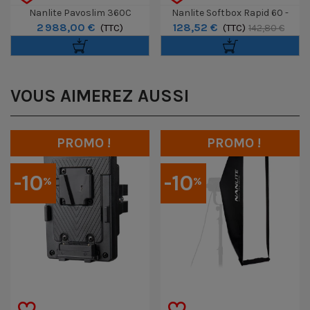
Nanlite Pavoslim 360C
Nanlite Softbox Rapid 60 -
2 988,00 €
128,52 €
RGBWW
(TTC)
Monture FM
(TTC)
142,80 €
VOUS AIMEREZ AUSSI
PROMO !
PROMO !
-10
-10
%
%