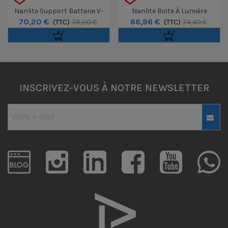
Nanlite Support Batterie V-
Nanlite Boite À Lumière
70,20 €
66,96 €
Mount Pour Forza 60
(TTC)
110x45cm Pour Forza FS
(TTC)
78,00 €
74,40 €
INSCRIVEZ-VOUS À NOTRE NEWSLETTER