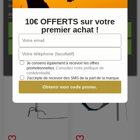
bouton Accepter.
Caractéristiques
Plus d'informations
Personnaliser les cookies
10€ OFFERTS sur votre
premier achat !
REJETER TOUT
NOS PRODUITS
COMPLÉMENTAIRES
J'ACCEPTE
PROMO !
Je consens également à recevoir les offres
promotionnelles.
Consultez notre politique de
confidentialité.
J'accepte de recevoir des SMS de la part de la marque.
-10
%
Obtenir mon code promo.