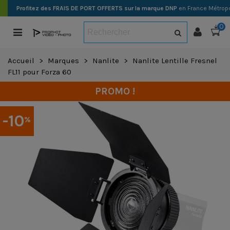
Profitez des FRAIS DE PORT OFFERTS sur la marque DNP
en France Métropo
0
Accueil
>
Marques
>
Nanlite
>
Nanlite Lentille Fresnel
FL11 pour Forza 60
PROMO !
-10
%