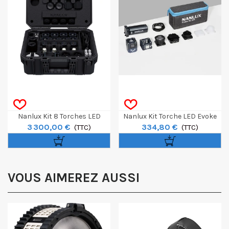
Nanlux Kit 8 Torches LED
Nanlux Kit Torche LED Evoke
3 300,00 €
334,80 €
Evoke 5C Avec Accessoires
(TTC)
5C Avec Accessoires
(TTC)
VOUS AIMEREZ AUSSI