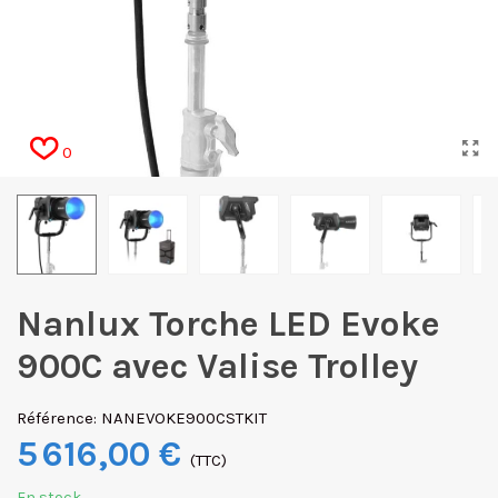
0
Nanlux Torche LED Evoke
900C avec Valise Trolley
Référence:
NANEVOKE900CSTKIT
5 616,00 €
(TTC)
En stock