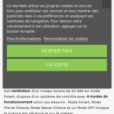
être effectués localement, via Bluetooth, via DMX/RDM, ou
Ce site Web utilise ses propres cookies et ceux de
en utilisant d'autres options avancées.
tiers pour améliorer nos services et vous montrer des
- Application Nanlink via Bluetooth et contrôle sans fil 2,4
publicités liées à vos préférences en analysant vos
GHz
habitudes de navigation. Pour donner votre
- Le contrôle DMX vous permet de régler votre lumière à
consentement à son utilisation, appuyez sur le
l'aide d'une console DMX en option
bouton Accepter.
- Vous pouvez également utiliser le DMX sans fil via
Plus d'informations
Personnaliser les cookies
LumenRadio
10€ OFFERTS sur votre
- Prend en charge les protocoles Art-Net/sACN
premier achat !
REJETER TOUT
- Ce kit comprend une télécommande
Une
bibliothèque de 15 effets
sont à votre disposition pour
être encore plus créatif : Boucle HUE, Boucle CCT, Boucle
J'ACCEPTE
INT, Flash, Pouls, Éclair, Voiture de police, TV, Paparazzi,
Bougie/feu, Discothèque, Ampoule défectueuse, Feux
Je consens également à recevoir les offres
d'artifice, Explosion et Soudure. Ses effets sont réglables
promotionnelles.
Consultez notre politique de
via l'application intégrée, Nanlink, DMX....
confidentialité.
J'accepte de recevoir des SMS de la part de la marque.
Son
ventilateur
d'un niveau sonore de 25 dBA en mode
Smart, dispose d'un système de contrôle avec
4 modes de
Obtenir mon code promo.
fonctionnement
selon vos besoins : Mode Smart, Mode
Pleine Vitesse, Mode Basse Vitesse et un Mode OFF lorsque
le silence est nécessaire sur le plateau.