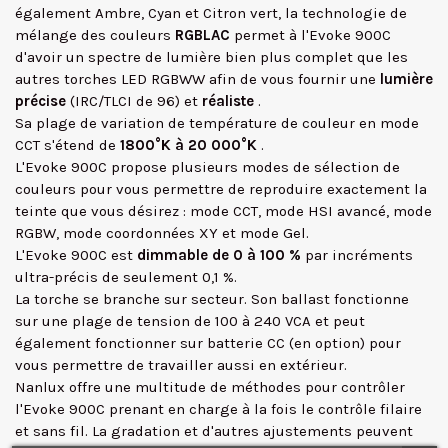
également Ambre, Cyan et Citron vert, la technologie de
mélange des couleurs
RGBLAC
permet à l'Evoke 900C
d'avoir un spectre de lumière bien plus complet que les
autres torches LED RGBWW afin de vous fournir une
lumière
précise
(IRC/TLCI de 96) et
réaliste
.
Sa plage de variation de température de couleur en mode
CCT s'étend de
1800°K à 20 000°K
.
L'Evoke 900C propose plusieurs modes de sélection de
couleurs pour vous permettre de reproduire exactement la
teinte que vous désirez : mode CCT, mode HSI avancé, mode
RGBW, mode coordonnées XY et mode Gel.
L'Evoke 900C est
dimmable de 0 à 100 %
par incréments
ultra-précis de seulement 0,1 %.
La torche se branche sur secteur. Son ballast fonctionne
sur une plage de tension de 100 à 240 VCA et peut
également fonctionner sur batterie CC (en option) pour
vous permettre de travailler aussi en extérieur.
✕
Nanlux offre une multitude de méthodes pour contrôler
l'Evoke 900C prenant en charge à la fois le contrôle filaire
et sans fil. La gradation et d'autres ajustements peuvent