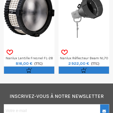
Nanlux Lentille Fresnel FL-28
Nanlux Réflecteur Beam NL70
816,00 €
2 922,00 €
Pour Evoke 900 Et 1200 - 1200B
(TTC)
Avec Volet Et Valise
(TTC)
INSCRIVEZ-VOUS À NOTRE NEWSLETTER