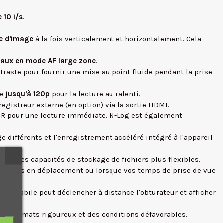
 10 i/s
.
ne d'image
à la fois verticalement et horizontalement. Cela
imaux en mode AF large zone
.
raste pour fournir une mise au point fluide pendant la prise
ge
jusqu'à 120p
pour la lecture au ralenti.
egistreur externe (en option) via la sortie HDMI.
DR pour une lecture immédiate. N-Log est également
e différents et l'enregistrement accéléré intégré à l'appareil
ainsi des capacités de stockage de fichiers plus flexibles.
ous êtes en déplacement ou lorsque vos temps de prise de vue
eil mobile peut déclencher à distance l'obturateur et afficher
ns des climats rigoureux et des conditions défavorables.