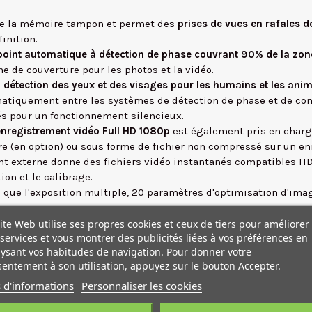
de la mémoire tampon et permet des
prises de vues en rafales de
inition.
point automatique à détection de phase couvrant 90% de la zo
e de couverture pour les photos et la vidéo.
a
détection des yeux et des visages pour les humains et les an
omatiquement entre les systèmes de détection de phase et de cont
sés pour un fonctionnement silencieux.
enregistrement vidéo Full HD 1080p
est également pris en char
e (en option) ou sous forme de fichier non compressé sur un enr
nt externe donne des fichiers vidéo instantanés compatibles H
on et le calibrage.
s que l'exposition multiple, 20 paramètres d'optimisation d'imag
tion : un slot CFexpress Type B et un slot SD UHS-II. Ils offrent 
ite Web utilise ses propres cookies et ceux de tiers pour améliorer
services et vous montrer des publicités liées à vos préférences en
rée à l'appareil photo ou une alimentation continue lorsque v
ysant vos habitudes de navigation. Pour donner votre
entement à son utilisation, appuyez sur le bouton Accepter.
on entre l'appareil photo et un smartphone et, en outre, l'appar
ail à distance.
 d'informations
Personnaliser les cookies
 à la poussière et aux intempéries, ce qui facilite le travail da