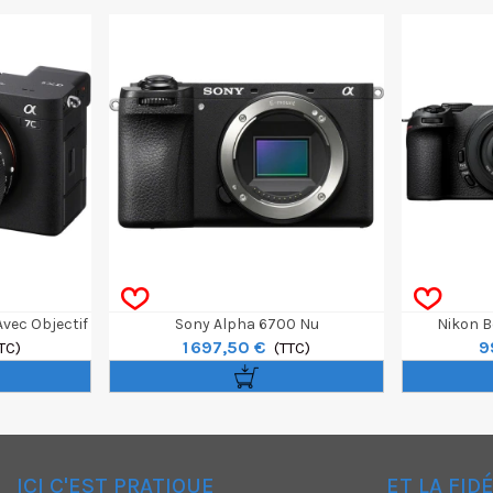
Avec Objectif
Sony Alpha 6700 Nu
Nikon B
1 697,50 €
9
-5.6
TC)
(TTC)
ICI C'EST PRATIQUE
ET LA FID