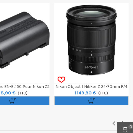
ie EN-EL15C Pour Nikon Z5
Nikon Objectif Nikkor Z 24-70mm F/4
68,90 €
1 149,90 €
(TTC)
S
(TTC)
0