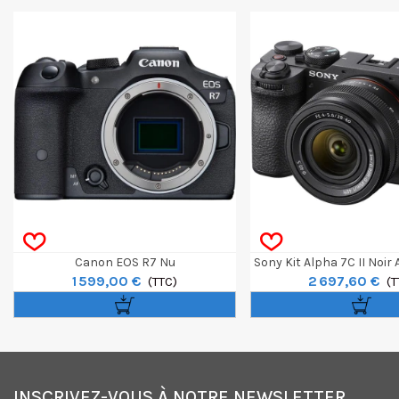
Canon EOS R7 Nu
Sony Kit Alpha 7C II Noir 
1 599,00 €
2 697,60 €
(TTC)
FE 28-60mm F/4
(T
INSCRIVEZ-VOUS À NOTRE NEWSLETTER