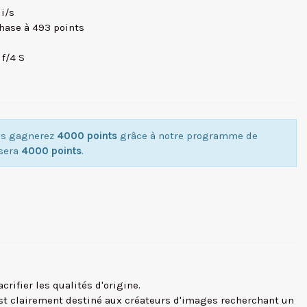
 i/s
phase à 493 points
 f/4 S
ous gagnerez
4000 points
grâce à notre programme de
isera
4000 points
.
crifier les qualités d'origine.
I est clairement destiné aux créateurs d'images recherchant un