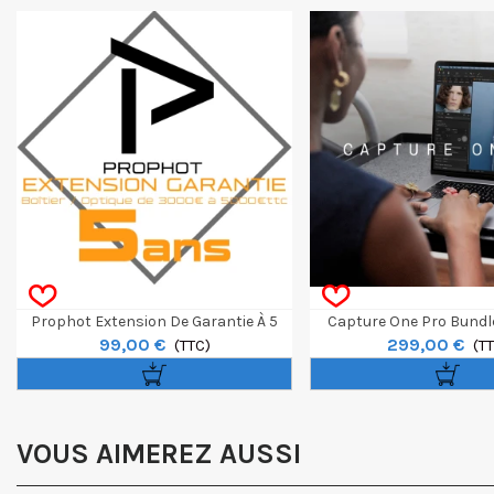
Prophot Extension De Garantie À 5
Capture One Pro Bundl
99,00 €
299,00 €
Ans Boîtier/Optique 3000€ À 5000€
(TTC)
Perpétuel
(T
VOUS AIMEREZ AUSSI