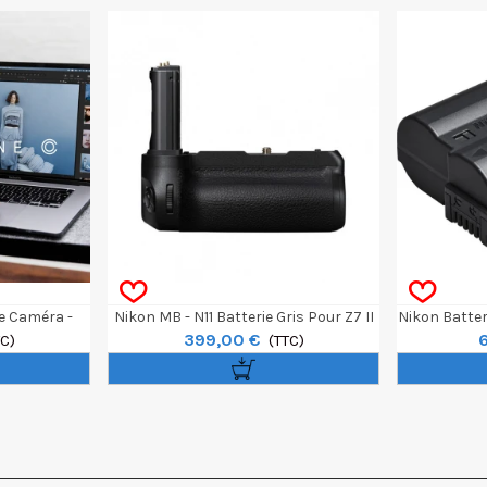
e Caméra -
Nikon MB - N11 Batterie Gris Pour Z7 II
Nikon Batter
399,00 €
TC)
Et Z6 II
(TTC)