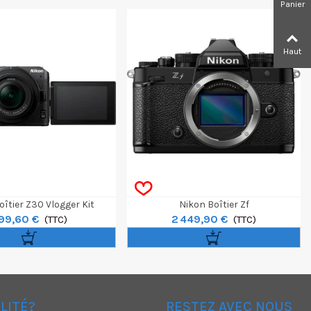
Panier
Haut
oîtier Z30 Vlogger Kit
Nikon Boîtier Zf
99,60 €
2 449,90 €
(TTC)
(TTC)
ÉLITÉ?
RESTEZ AVEC NOUS