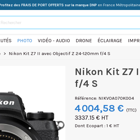
Profitez des FRAIS DE PORT OFFERTS sur la marque DNP
en France Métropolitain
UTÉS
PHOTO
VIDÉO - AUDIO
DRONE
ÉCLAIRAGE
IMPR
e
>
Nikon Kit Z7 II avec Objectif Z 24-120mm f/4 S
Nikon Kit Z7 
f/4 S
Référence:
NIKVOA070K004
4 004,58 €
(TTC)
3337.15 € HT
Dont Ecopart : 1 € HT