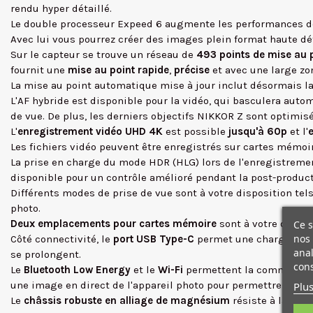
rendu hyper détaillé.
Le double processeur Expeed 6 augmente les performances 
Avec lui vous pourrez créer des images plein format haute déf
Sur le capteur se trouve un réseau de
493 points de mise au 
fournit une
mise au point rapide
,
précise
et avec une large zon
La mise au point automatique mise à jour inclut désormais l
L'AF hybride est disponible pour la vidéo, qui basculera aut
de vue. De plus, les derniers objectifs NIKKOR Z sont optimi
L'
enregistrement vidéo UHD 4K
est possible
jusqu'à 60p
et l'
Les fichiers vidéo peuvent être enregistrés sur cartes mémoir
La prise en charge du mode HDR (HLG) lors de l'enregistreme
disponible pour un contrôle amélioré pendant la post-producti
Différents modes de prise de vue sont à votre disposition tel
photo.
Deux emplacements pour cartes mémoire
sont à votre disposi
Ce s
nos 
Côté connectivité, le
port USB Type-C
permet une charge intég
anal
se prolongent.
cons
Le
Bluetooth Low Energy
et le
Wi-Fi
permettent la communicati
une image en direct de l'appareil photo pour permettre le trav
Plus
Le
châssis robuste en alliage de magnésium
résiste à la fois