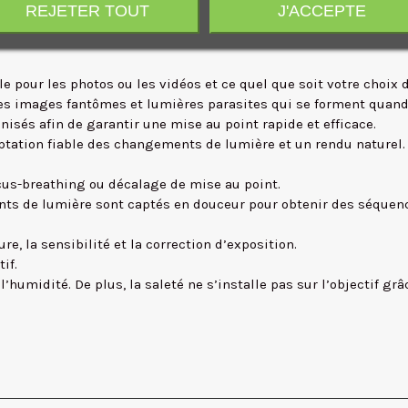
REJETER TOUT
J'ACCEPTE
 performant.
e pour les photos ou les vidéos et ce quel que soit votre choix d
es images fantômes et lumières parasites qui se forment quand
nisés afin de garantir une mise au point rapide et efficace.
captation fiable des changements de lumière et un rendu naturel.
ocus-breathing ou décalage de mise au point.
ments de lumière sont captés en douceur pour obtenir des séquen
re, la sensibilité et la correction d’exposition.
if.
’humidité. De plus, la saleté ne s’installe pas sur l’objectif grâc