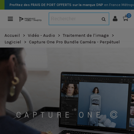
Profitez des FRAIS DE PORT OFFERTS sur la marque DNP
en France Métropo
0
Accueil
>
Vidéo - Audio
>
Traitement de l'image
>
Logiciel
>
Capture One Pro Bundle Caméra - Perpétuel