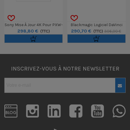
Sony Mise À Jour 4K Pour PXW-
Blackmagic Logiciel DaVinci
298,80 €
290,70 €
70
(TTC)
Resolve Studio - Dongle
(TTC)
306,00 €
INSCRIVEZ-VOUS À NOTRE NEWSLETTER