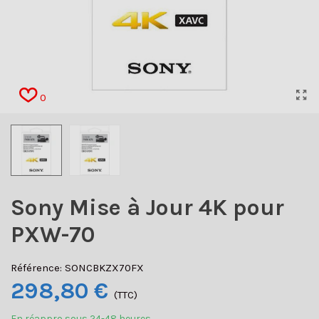
0
Sony Mise à Jour 4K pour
PXW-70
Référence:
SONCBKZX70FX
298,80 €
(TTC)
En réappro sous 24-48 heures