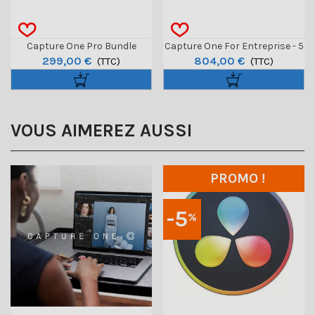
Capture One Pro Bundle
Capture One For Entreprise - 5
299,00 €
804,00 €
Caméra - Perpétuel
(TTC)
Licences Minimum
(TTC)
VOUS AIMEREZ AUSSI
PROMO !
-5
%