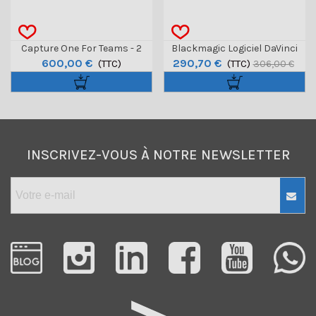
Capture One For Teams - 2
Blackmagic Logiciel DaVinci
600,00 €
290,70 €
Licences Minimum
(TTC)
Resolve Studio - Dongle
(TTC)
306,00 €
INSCRIVEZ-VOUS À NOTRE NEWSLETTER