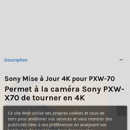
Description
Sony Mise à Jour 4K pour PXW-70
✕
Permet à la caméra Sony PXW-
X70 de tourner en 4K
La licence de mise à jour 4K pour Sony PXW-X70
prend en
Ce site Web utilise ses propres cookies et ceux de
charge le
tournage QFHD à 30/25/24p.
Cette mise à jour
tiers pour améliorer nos services et vous montrer des
étend les capacités de prise de vue de votre PXW-X70
, vous
publicités liées à vos préférences en analysant vos
permettant de
filmer avec la même caméra
que celle à