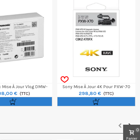
 Mise À Jour Vlog DMW-
Sony Mise À Jour 4K Pour PXW-70
08,00 €
298,80 €
1GU Pour GH4/GH5
(TTC)
(TTC)
0
Panier