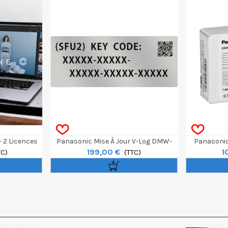
 2 Licences
Panasonic Mise À Jour V-Log DMW-
Panasonic
199,00 €
1
TC)
SFU2 Pour Lumix S1
(TTC)
SFU