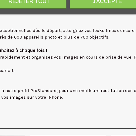
REJETER TOUT
J'ACCEPTE
e clic pour des retouches plus rapide et détaillées.
arrière-plan mais aussi le visage, la peau, les yeux etc. de votr
 exceptionnelles dès le départ, atteignez vos looks finaux encor
ès de 600 appareils photo et plus de 700 objectifs.
haitez à chaque fois !
 rapidement et organisez vos images en cours de prise de vue. 
arfait.
notre profil ProStandard, pour une meilleure restitution des co
 vos images sur votre iPhone.