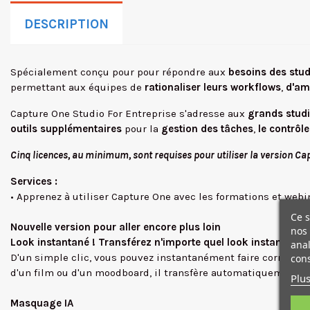
DESCRIPTION
Spécialement conçu pour pour répondre aux
besoins des stud
permettant aux équipes de
rationaliser leurs workflows
,
d'amé
Capture One Studio For Entreprise s'adresse aux
grands stud
outils supplémentaires
pour la
gestion des tâches
,
le contrôle
Cinq licences, au minimum, sont requises pour utiliser la version Ca
Services :
• Apprenez à utiliser Capture One avec les formations et webi
Ce s
Nouvelle version pour aller encore plus loin
nos 
Look instantané ! Transférez n'importe quel look instantané
anal
D'un simple clic, vous pouvez instantanément faire correspond
cons
d'un film ou d'un moodboard, il transfère automatiquement le 
Plus
Masquage IA