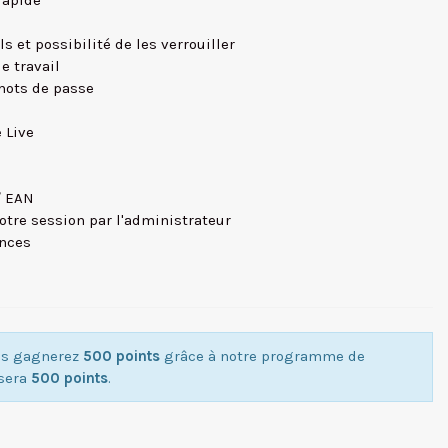
rapide
ls et possibilité de les verrouiller
e travail
 mots de passe
 Live
/ EAN
otre session par l'administrateur
ances
ous gagnerez
500 points
grâce à notre programme de
isera
500 points
.