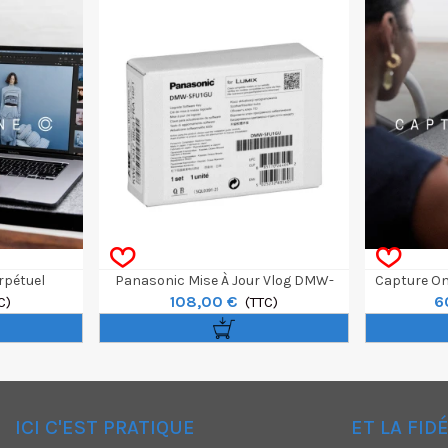
rpétuel
Panasonic Mise À Jour Vlog DMW-
Capture On
108,00 €
6
C)
SFU1GU Pour GH4/GH5
(TTC)
ICI C'EST PRATIQUE
ET LA FID
✕