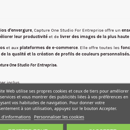
ios d'envergure
, Capture One Studio For Entreprise offre un
ense
liorer leur productivité
et de
livrer des images de la plus haute 
ios
et aux
plateformes de e-commerce
. Elle offre toutes les
fonc
 de la qualité et la création de profils de couleurs personnalisés
pture One Studio For Entreprise.
nar inclus.
ite Web utilise ses propres cookies et ceux de tiers pour améliorer
services et vous montrer des publicités liées à vos préférences en
ment.
ysant vos habitudes de navigation. Pour donner votre
re le look d'une image "référence" à toutes les images que vous
entement à son utilisation, appuyez sur le bouton Accepter.
look à votre photo actuel, vous offrant ainsi un point de départ
 d'informations
Personnaliser les cookies