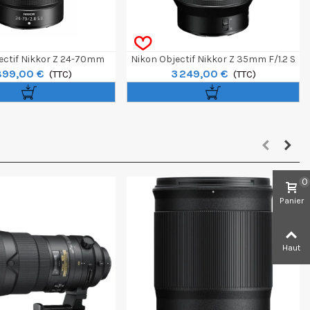
ectif Nikkor Z 24-70mm
Nikon Objectif Nikkor Z 35mm F/1.2 S
899,00 €
3 249,00 €
F/2.8 S II
(TTC)
(TTC)
0
Panier
Haut