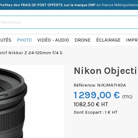
Profitez des FRAIS DE PORT OFFERTS sur la marque DNP
en France Métropolitain
UTÉS
PHOTO
VIDÉO - AUDIO
DRONE
ÉCLAIRAGE
IMPR
ctif Nikkor Z 24-120mm f/4 S
Nikon Objecti
Référence:
NIKJMA714DA
1 299,00 €
(TTC)
1082.50 € HT
Dont Ecopart : 1 € HT