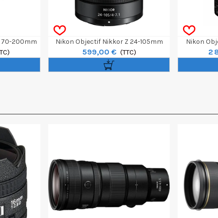
 Z 70-200mm
Nikon Objectif Nikkor Z 24-105mm
Nikon Obj
599,00 €
2 
TC)
F/4-7.1
(TTC)