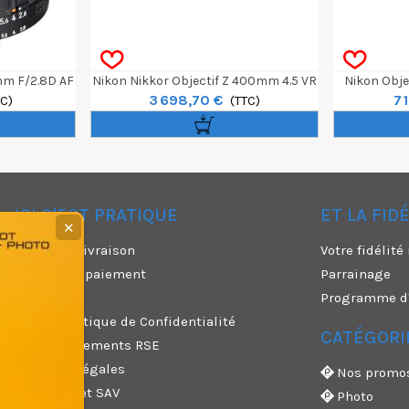
mm F/2.8D AF
Nikon Nikkor Objectif Z 400mm 4.5 VR
Nikon Obje
3 698,70 €
7 
TC)
S
(TTC)
F/
ICI C'EST PRATIQUE
ET LA FID
✕
Modes de livraison
Votre fidélit
Moyens de paiement
Parrainage
CGU
Programme d'a
CGV & Politique de Confidentialité
CATÉGORI
Nos engagements RSE
Mentions légales
Nos promo
Garanties et SAV
Photo