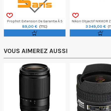
Prophot Extension De Garantie À 5
Nikon Objectif NIKKOR
89,00 €
3 349,00 €
Ans Boîtier/Optique 1000€ À 3000€
(TTC)
F/2.8 VR S II
(T
VOUS AIMEREZ AUSSI