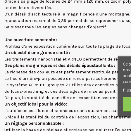
Grâce à sa plage de focales de 24 mm à 120 mm, ce zoom polyva
toutes leurs diversités.
D'un détail d'architecture à la magnificence d'une montagne, r
reproduction maximal de 0,39 permet de se rapprocher du suj
Saisissez tous les angles sans changer d'objectif.
Une ouverture constante :
Profitez d'une exposition cohérente sur toute la plage de focal
Un objectif d'une grande clarté :
Les traitements nanocristal et ARNEO permettent de réduire 
Ce s
Des plans magnifiques et des détails époustouflants :
nos 
La richesse des couleurs est parfaitement restituée par l'obje
anal
Le flou d'arrière-plan possède un rendu particulièrement doux
cons
Le système AF multi-groupes Z utilise deux contrôles synchronis
Plus
du focus-breathing et des décalages de mise au point.
De plus, la stabilité du contrôle de l'exposition assure une 
Un objectif idéal pour la vidéo:
L'autofocus est fluide et silencieux sans quasiment aucun fo
Grâce à la stabilité du contrôle de l'exposition, les change
Un réglage personnalisable :
Utilisez la bague de réglage silencieuse pour ajuster l'ouvertur