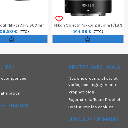
ctif Nikkor AF-S 300mm
Nikon Objectif Nikkor Z 85mm F/1.8 S
198,80 €
914,28 €
2,8G IF-ED VR II
(TTC)
(TTC)
ÉLITÉ?
RESTEZ AVEC NOUS
é récompensée
Nos showrooms photo et
vidéo, nos engagements
Prophot blog
ffiliation
Rejoindre la Team Prophot
ES PHARES
Configurer les cookies
s
UN COUP DE MAIN?