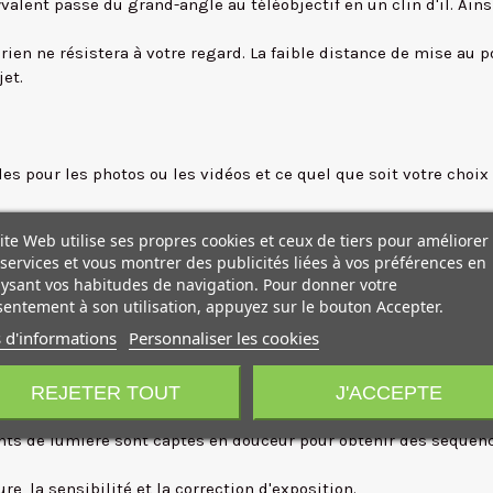
lent passe du grand-angle au téléobjectif en un clin d'il. Ains
ien ne résistera à votre regard. La faible distance de mise au p
et.
es pour les photos ou les vidéos et ce quel que soit votre choix 
les images fantômes et lumières parasites qui se forment quan
ite Web utilise ses propres cookies et ceux de tiers pour améliorer
services et vous montrer des publicités liées à vos préférences en
ctif Nikkor Z 24-120 mm. La netteté s'étend jusqu'au bord du cad
ysant vos habitudes de navigation. Pour donner votre
.
entement à son utilisation, appuyez sur le bouton Accepter.
és afin de garantir une mise au point rapide et efficace. Ainsi, 
 d'informations
Personnaliser les cookies
captation fiable des changements de lumière et un rendu naturel.
REJETER TOUT
J'ACCEPTE
cus-breathing ou décalage de mise au point.
ments de lumière sont captés en douceur pour obtenir des séquen
e, la sensibilité et la correction d'exposition.