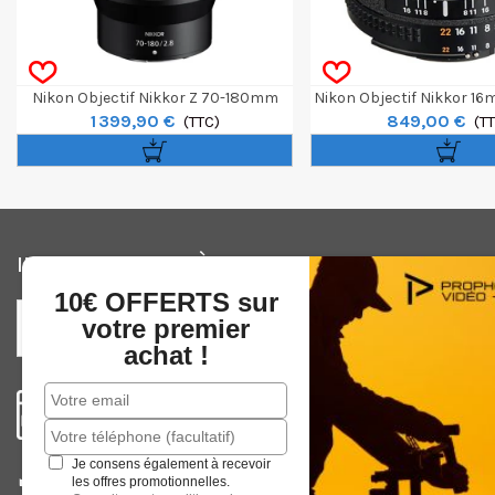
Nikon Objectif Nikkor Z 70-180mm
Nikon Objectif Nikkor 16
1 399,90 €
849,00 €
F/2.8
(TTC)
Fisheye
(T
INSCRIVEZ-VOUS À NOTRE NEWSLETTER
10€ OFFERTS sur
votre premier
achat !
Je consens également à recevoir
les offres promotionnelles.