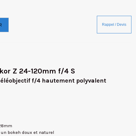
R
kkor Z 24-120mm f/4 S
éléobjectif f/4 hautement polyvalent
u 28mm
un bokeh doux et naturel