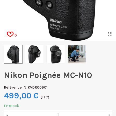
0
Nikon Poignée MC-N10
Référence:
NIKVDR00901
499,00 €
(TTC)
En stock
-
+