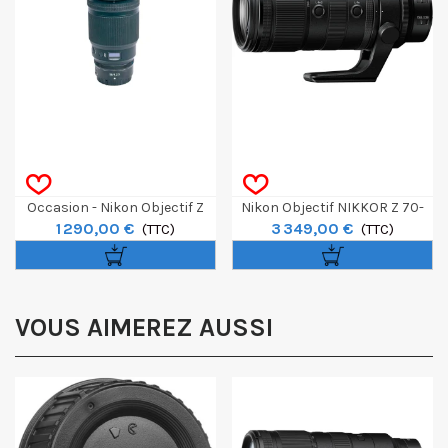
Occasion - Nikon Objectif Z
Nikon Objectif NIKKOR Z 70-
1 290,00 €
3 349,00 €
50mm F/1.2 S
(TTC)
200mm F/2.8 VR S II
(TTC)
VOUS AIMEREZ AUSSI