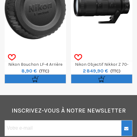
Nikon Bouchon LF-4 Arrière
Nikon Objectif Nikkor Z 70-
8,90 €
2 849,90 €
Objectif
(TTC)
200mm F/2.8 VR S
(TTC)
INSCRIVEZ-VOUS À NOTRE NEWSLETTER