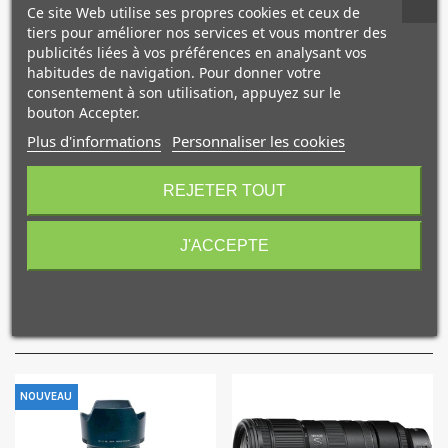
inclus) pour une connexion fiable et continue.
Ce site Web utilise ses propres cookies et ceux de
tiers pour améliorer nos services et vous montrer des
publicités liées à vos préférences en analysant vos
Cette poignée télécommande ne pèse que 260 g avec deux
habitudes de navigation. Pour donner votre
accus AA insérés.
consentement à son utilisation, appuyez sur le
bouton Accepter.
Elle résiste à la poussière et à l'humidité et à des
Plus d'informations
Personnaliser les cookies
températures jusqu'à -10°C.
10€ OFFERTS sur votre
premier achat !
REJETER TOUT
Caractéristiques
J'ACCEPTE
NOS PRODUITS
Je consens également à recevoir les offres
promotionnelles.
Consultez notre politique de
COMPLÉMENTAIRES
confidentialité.
J'accepte de recevoir des SMS de la part de la marque.
Obtenir mon code promo.
NOUVEAU