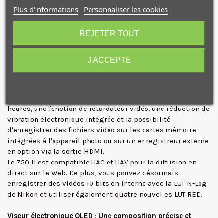
déplace dans le cadre.
Plus d'informations
Personnaliser les cookies
10€ OFFERTS sur votre
Vidéo 4K UHD
: Capturez des séquences vidéo de haute
premier achat !
qualité avec une grande flexibilité.
REJETER TOUT
Capable d'enregistrer bien plus que de simples photos, le
Z50 II a également amélioré ses capacités de capture
J'ACCEPTE
vidéo, prenant désormais en charge l'enregistrement vidéo
4K UHD jusqu'à 60 ips et l'enregistrement Full HD jusqu'à
Je consens également à recevoir les offres
120 ips, , ainsi qu'un mode d'évaluation du produit, des
promotionnelles.
Consultez notre politique de
limites de temps d'enregistrement allant jusqu'à deux
confidentialité.
heures, une fonction de retardateur vidéo, une réduction de
J'accepte de recevoir des SMS de la part de la marque.
vibration électronique intégrée et la possibilité
Obtenir mon code promo.
d'enregistrer des fichiers vidéo sur les cartes mémoire
intégrées à l'appareil photo ou sur un enregistreur externe
en option via la sortie HDMI.
Le Z50 II est compatible UAC et UAV pour la diffusion en
direct sur le Web. De plus, vous pouvez désormais
enregistrer des vidéos 10 bits en interne avec la LUT N-Log
de Nikon et utiliser également quatre nouvelles LUT RED.
Viseur électronique OLED
:
Une composition précise et