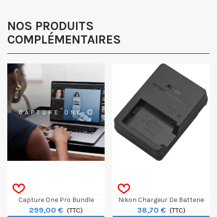
NOS PRODUITS
COMPLÉMENTAIRES
Capture One Pro Bundle
Nikon Chargeur De Batterie
299,00 €
38,70 €
Caméra - Perpétuel
(TTC)
MH-32 Pour EN-EL25
(TTC)