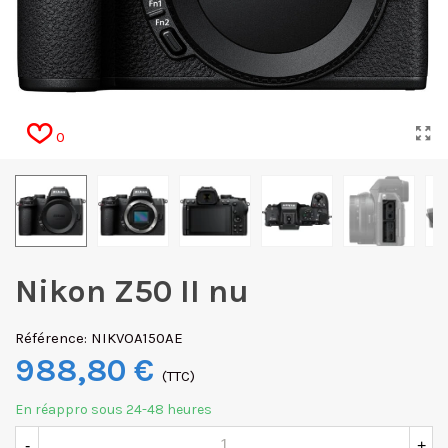
0
Nikon Z50 II nu
Référence:
NIKVOA150AE
988,80 €
(TTC)
En réappro sous 24-48 heures
-
+