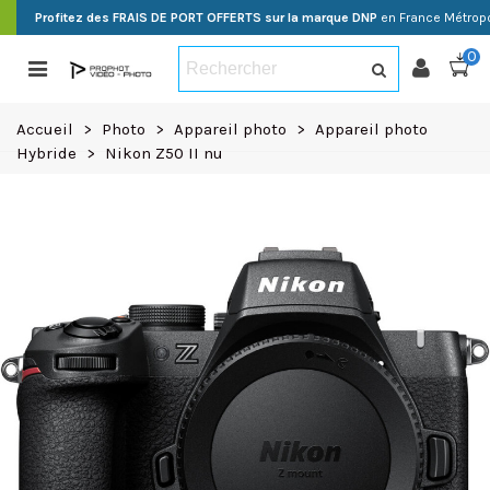
Profitez des FRAIS DE PORT OFFERTS sur la marque DNP
en France Métropo
0
Accueil
>
Photo
>
Appareil photo
>
Appareil photo
Hybride
>
Nikon Z50 II nu