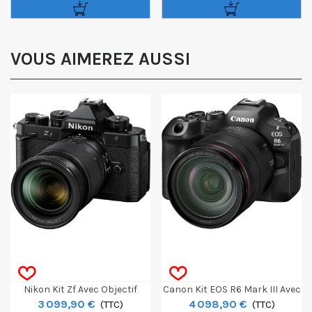
VOUS AIMEREZ AUSSI
Nikon Kit Zf Avec Objectif
Canon Kit EOS R6 Mark III Avec
3 099,90 €
4 098,90 €
Nikkor 24-70mm F4
(TTC)
Objectif RF 24-105mm F/4 L IS
(TTC)