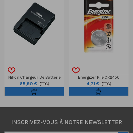
Nikon Chargeur De Batterie
Energizer Pile CR2450
65,90 €
4,21 €
MH-24
(TTC)
(lithium)
(TTC)
INSCRIVEZ-VOUS À NOTRE NEWSLETTER