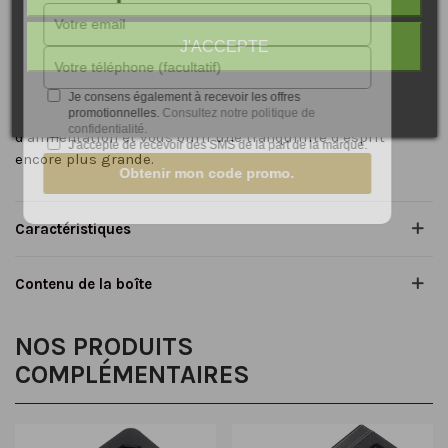
Sécurité Optimale
: Le système de protection
d'alimentation breveté d'Omnicharge assure la sécurité de
J'ACCEPTE
vos appareils contre la surchauffe, les courts-circuits et
les surtensions, prolongeant ainsi leur durée de vie.
Autonomie Supplémentaire
: Le Bundle Pro inclut une
Je consens également à recevoir les offres
batterie supplémentaire pour doubler votre capacité
promotionnelles.
Consultez notre politique de
confidentialité.
d'alimentation et vous offrir une tranquillité d'esprit
J'accepte de recevoir des SMS de la part de la marque.
encore plus grande.
Obtenir mon code promo.
Caractéristiques
Contenu de la boîte
NOS PRODUITS
COMPLÉMENTAIRES