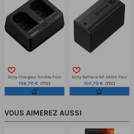
Sony Chargeur Double Pour
Sony Batterie NP-SA100 Pour
138,70 €
107,70 €
Batterie NP-SA100
(TTC)
Alpha 7R VI
(TTC)
VOUS AIMEREZ AUSSI