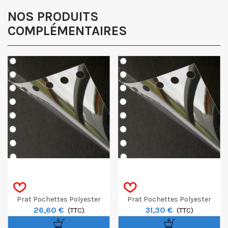
Obtenir mon code promo.
NOS PRODUITS
COMPLÉMENTAIRES
Prat Pochettes Polyester
Prat Pochettes Polyester
26,60 €
31,30 €
Multi-Perforées Avec Feuillets
(TTC)
Multi-Perforées Avec Feuillets
(TTC)
Noirs 21x30cm
Noirs 24x32cm