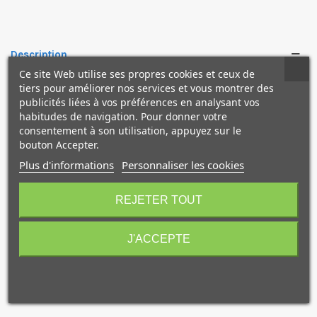
✕
Description
Ce site Web utilise ses propres cookies et ceux de
tiers pour améliorer nos services et vous montrer des
• Couverture rigide confort, grain cuir noir
publicités liées à vos préférences en analysant vos
• Classeur amovible avec mécanisme multi-anneaux très
habitudes de navigation. Pour donner votre
résistant avec système exclusif de verrouillage des
consentement à son utilisation, appuyez sur le
bouton Accepter.
anneaux.
• Poches de transport pour CD, cartes de visite, etc.
Plus d'informations
Personnaliser les cookies
• Poignée de transport rétractable gainée de cuir
10€ OFFERTS sur votre
• Fermeture à glissière solide
premier achat !
REJETER TOUT
• Bordure rapportée et couture sellier noire
• Vendu avec un classeur multi-anneaux (réf. 101) + 10
pochettes multiperforées polypropylène Cristal Laser 904
J'ACCEPTE
Je consens également à recevoir les offres
promotionnelles.
Consultez notre politique de
confidentialité.
J'accepte de recevoir des SMS de la part de la marque.