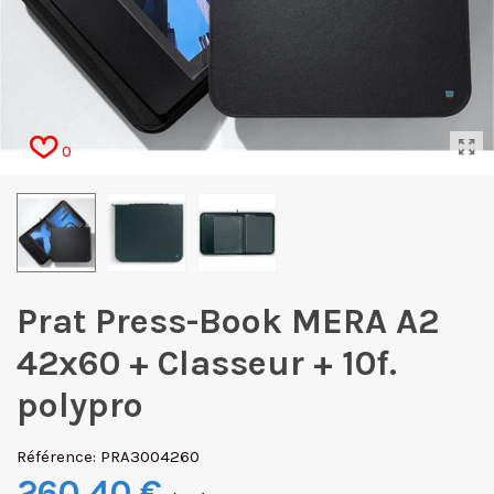
0
Prat Press-Book MERA A2
42x60 + Classeur + 10f.
polypro
Référence:
PRA3004260
260,40 €