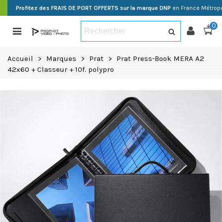
Profitez des FRAIS DE PORT OFFERTS sur la marque DNP
en France Métropo
0
Accueil
>
Marques
>
Prat
>
Prat Press-Book MERA A2
42x60 + Classeur + 10f. polypro