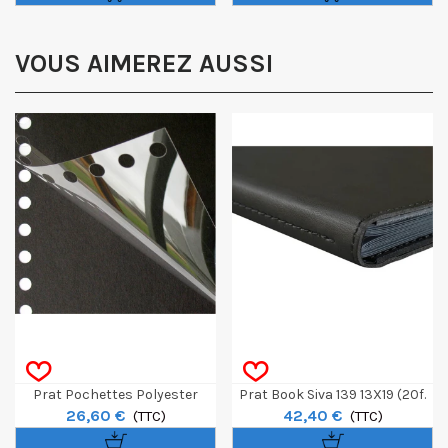
VOUS AIMEREZ AUSSI
Prat Pochettes Polyester
Prat Book Siva 139 13X19 (20f.
26,60 €
42,40 €
Multi-Perforées Avec Feuillets
(TTC)
Cousues Polypro)
(TTC)
Noirs 21x30cm