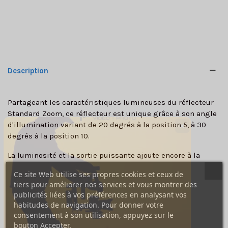
Description
Partageant les caractéristiques lumineuses du réflecteur
Standard Zoom, ce réflecteur est unique grâce à son angle
d'illumination variant de 20 degrés à la position 5, à 30
✕
degrés à la position 10.
La luminosité et la sortie puissante ajoute encore à la
polyvalence de ce nouveau produit.
Ce site Web utilise ses propres cookies et ceux de
tiers pour améliorer nos services et vous montrer des
Le réflecteur TeleZoom offre un nombre guide de 90.3 @
publicités liées à vos préférences en analysant vos
100 Iso à 2 mètres pour un écliar de 2400 Ws. Le TeleZoom
habitudes de navigation. Pour donner votre
accepte les mêmes accessoires que les réflecteurs
consentement à son utilisation, appuyez sur le
Magnum et Narrow Beam.
bouton Accepter.