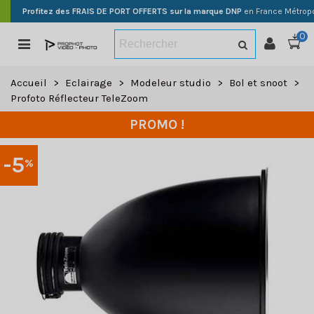
Profitez des FRAIS DE PORT OFFERTS sur la marque DNP
en France Métropo
0
Accueil
>
Eclairage
>
Modeleur studio
>
Bol et snoot
>
Profoto Réflecteur TeleZoom
PROMO !
-5
%