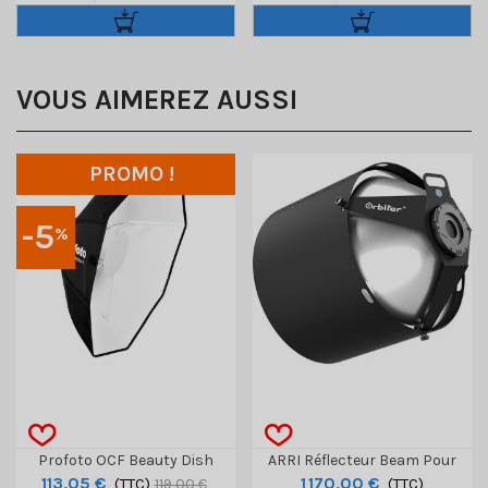
VOUS AIMEREZ AUSSI
PROMO !
-5
%
Profoto OCF Beauty Dish
ARRI Réflecteur Beam Pour
113,05 €
1 170,00 €
Blanc 2' • 60cm
(TTC)
Orbiter
(TTC)
119,00 €