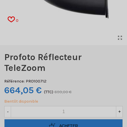
0
Profoto Réflecteur
TeleZoom
Référence:
PRO100712
664,05 €
(TTC)
699,00 €
Bientôt disponible
-
+
ACHETER