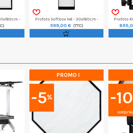
120x180cm -
Profoto Softbox 1x6 - 30x180cm -
Profoto Ki
599,00 €
895,0
TC)
White
(TTC)
PROMO !
-5
-1
%
JUSQU’AU