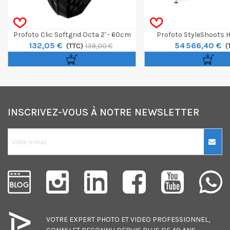
Profoto Clic Softgrid Octa 2' - 60cm
Profoto StyleShoots H
132,05 €
54 566,40 €
(TTC)
System
(
139,00 €
INSCRIVEZ-VOUS À NOTRE NEWSLETTER
10€ OFFERTS sur
votre premier
achat !
Je consens également à recevoir
les offres promotionnelles.
VOTRE EXPERT
PHOTO
ET
VIDEO
PROFESSIONNEL,
Consultez notre politique de
confidentialité.