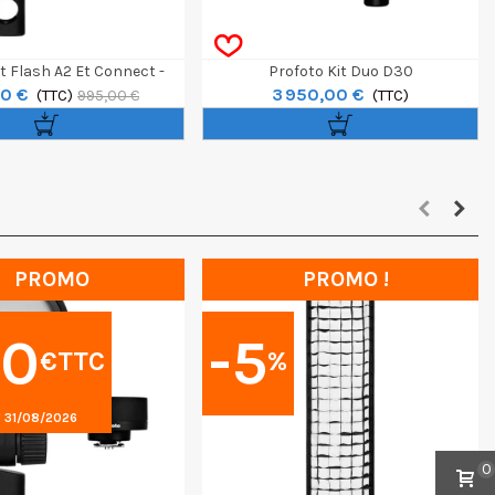
t Flash A2 Et Connect -
Profoto Kit Duo D30
0 €
3 950,00 €
Fujifilm
(TTC)
(TTC)
995,00 €
PROMO
PROMO !
00
-5
€TTC
%
 31/08/2026
0