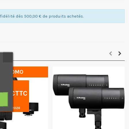
idélité dès 500,00 € de produits achetés.
PROMO
00
€TTC
 31/08/2026