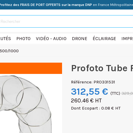
Profitez des FRAIS DE PORT OFFERTS sur la marque DNP
en France Métropolitain
UTÉS
PHOTO
VIDÉO - AUDIO
DRONE
ÉCLAIRAGE
IMPR
 500/1000
Profoto Tube 
Référence:
PRO331531
312,55 €
(TTC)
329,0
260.46 € HT
Dont Ecopart : 0.08 € HT