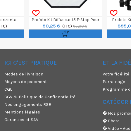
orizontal
Profoto Kit Diffuseur 1.5 F-Stop Pour
Profoto Ki
90,25 €
895,0
TTC)
Softbox 4' Octa
(TTC)
95,00 €
ICI C'EST PRATIQUE
ET LA FID
✕
Modes de livraison
Votre fidélit
Moyens de paiement
Parrainage
CGU
Programme d'a
CGV & Politique de Confidentialité
CATÉGORI
Nos engagements RSE
Mentions légales
Nos promo
Garanties et SAV
Photo
Vidéo - Aud