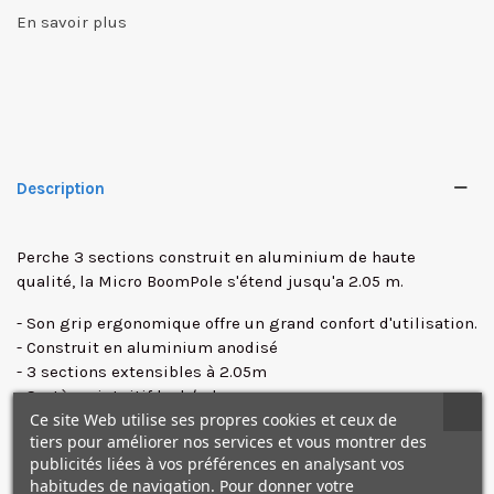
En savoir plus
Description
Perche 3 sections construit en aluminium de haute
qualité, la Micro BoomPole s'étend jusqu'a 2.05 m.
✕
- Son grip ergonomique offre un grand confort d'utilisation.
- Construit en aluminium anodisé
- 3 sections extensibles à 2.05m
- Système intuitif lock/release
Ce site Web utilise ses propres cookies et ceux de
- Poignée ergonomique avec grip pour meilleure
tiers pour améliorer nos services et vous montrer des
maniement
publicités liées à vos préférences en analysant vos
- Poids: 396g
habitudes de navigation. Pour donner votre