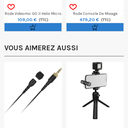
Rode Videomic GO II Helix Micro
Rode Console De Mixage
109,00 €
479,20 €
Vidéo
(TTC)
Rodecaster Duo
(TTC)
VOUS AIMEREZ AUSSI