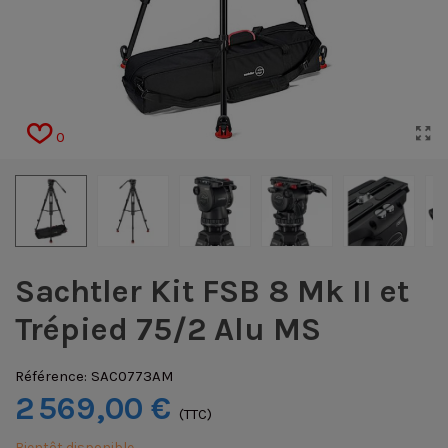
0
Sachtler Kit FSB 8 Mk II et
Trépied 75/2 Alu MS
Référence:
SAC0773AM
2 569,00 €
(TTC)
Bientôt disponible