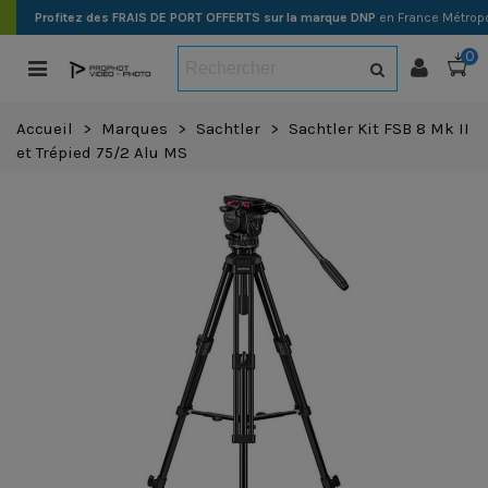
Profitez des FRAIS DE PORT OFFERTS sur la marque DNP
en France Métropo
0
Accueil
>
Marques
>
Sachtler
>
Sachtler Kit FSB 8 Mk II
et Trépied 75/2 Alu MS