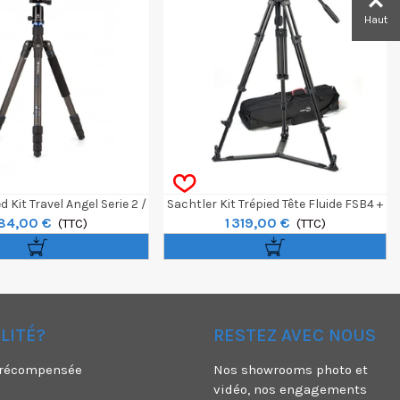
Haut
 Kit Travel Angel Serie 2 /
Sachtler Kit Trépied Tête Fluide FSB4 +
84,00 €
1 319,00 €
t. Carbone + Ball V1
(TTC)
Trépied Alu 75/2
(TTC)
ÉLITÉ?
RESTEZ AVEC NOUS
é récompensée
Nos showrooms photo et
vidéo, nos engagements