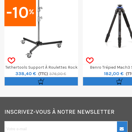
-10
%
Tethertools Support À Roulettes Rock
Benro Trépied Mach3 S
338,40 €
182,00 €
Solid Low Boy
(TTC)
Sections Alumi
(TT
376,00 €
INSCRIVEZ-VOUS À NOTRE NEWSLETTER
10€ OFFERTS sur
votre premier