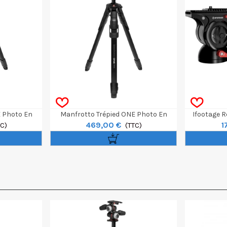
E Photo En
Manfrotto Trépied ONE Photo En
Ifootage 
469,00 €
1
 Ball XPro
TC)
Aluminium Avec Rotule 3D Xpro
(TTC)