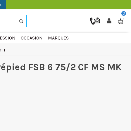
e
0
ESSION
OCCASION
MARQUES
 II
trépied FSB 6 75/2 CF MS MK