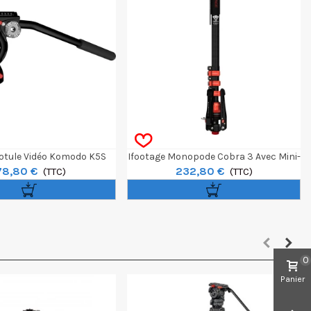
Rotule Vidéo Komodo K5S
Ifootage Monopode Cobra 3 Avec Mini-
78,80 €
232,80 €
(TTC)
Trépied À Pédale - Carbone
(TTC)
0
Panier