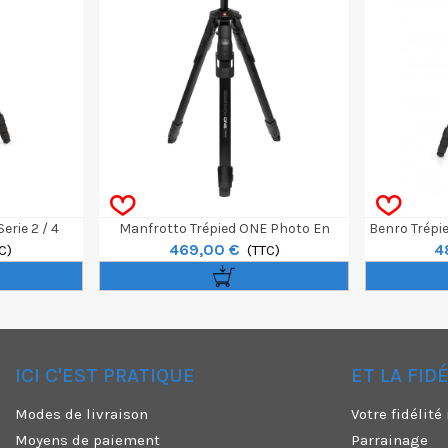
erie 2 / 4
Manfrotto Trépied ONE Photo En
Benro Trépied
469,00 €
4
nium
C)
Aluminium Avec Rotule 3D Xpro
(TTC)
4 Sec
ICI C'EST PRATIQUE
ET LA FID
✕
Modes de livraison
Votre fidélit
Moyens de paiement
Parrainage