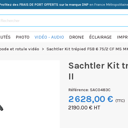
Profitez des FRAIS DE PORT OFFERTS sur la marque DNP
en France Métropolitain
UTÉS
PHOTO
VIDÉO - AUDIO
DRONE
ÉCLAIRAGE
IMPR
pode et rotule vidéo
>
Sachtler Kit trépied FSB 6 75/2 CF MS MK
Sachtler Kit 
II
Référence:
SAC0483C
2 628,00 €
(TTC)
2190.00 € HT