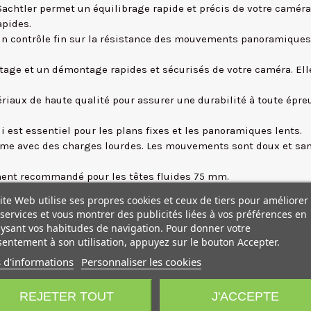
Sachtler permet un équilibrage rapide et précis de votre caméra, 
apides.
 un contrôle fin sur la résistance des mouvements panoramiques e
age et un démontage rapides et sécurisés de votre caméra. Elle
ériaux de haute qualité pour assurer une durabilité à toute épre
est essentiel pour les plans fixes et les panoramiques lents.
 même avec des charges lourdes. Les mouvements sont doux et sa
ent recommandé pour les têtes fluides 75 mm.
mer un système de caméra professionnel. Il s'agit d'un élément ess
ite Web utilise ses propres cookies et ceux de tiers pour améliorer
services et vous montrer des publicités liées à vos préférences en
rquable tout en offrant une rigidité exceptionnelle, ce qui s'avè
ysant vos habitudes de navigation. Pour donner votre
entement à son utilisation, appuyez sur le bouton Accepter.
les qui vous permettent d'ajuster la hauteur de votre caméra en
 d'informations
Personnaliser les cookies
 jambes du trépied.
 du trépied, surtout lorsqu'il est complètement étendu. Grâce à 
REJETER TOUT
J'ACCEPTE