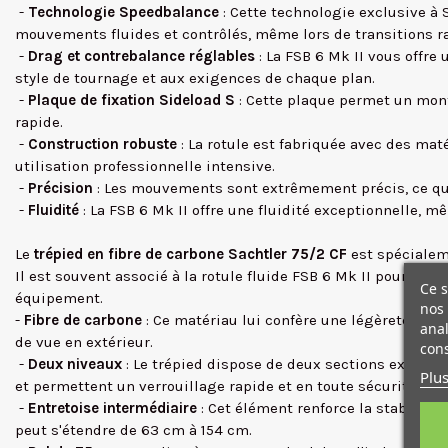
-
Technologie Speedbalance
: Cette technologie exclusive à 
mouvements fluides et contrôlés, même lors de transitions r
-
Drag et contrebalance réglables
: La FSB 6 Mk II vous offre
style de tournage et aux exigences de chaque plan.
-
Plaque de fixation Sideload S
: Cette plaque permet un mont
rapide.
-
Construction robuste
: La rotule est fabriquée avec des mat
utilisation professionnelle intensive.
-
Précision
: Les mouvements sont extrêmement précis, ce qui 
-
Fluidité
: La FSB 6 Mk II offre une fluidité exceptionnelle,
Le
trépied en fibre de carbone Sachtler 75/2 CF
est spécialem
Il est souvent associé à la rotule fluide FSB 6 Mk II pour for
Ce s
équipement.
nos 
-
Fibre de carbone
: Ce matériau lui confère une légèreté rema
anal
de vue en extérieur.
cons
-
Deux niveaux
: Le trépied dispose de deux sections extensib
Plus
et permettent un verrouillage rapide et en toute sécurité des
-
Entretoise intermédiaire
: Cet élément renforce la stabilité
peut s'étendre de 63 cm à 154 cm.