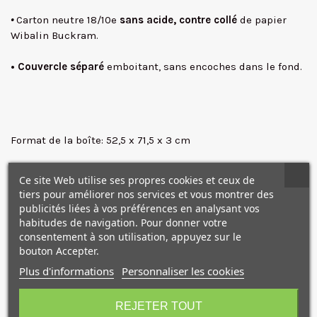
•
Carton neutre 18/10e
sans acide, contre collé
de papier
Wibalin Buckram.
• Couvercle séparé
emboitant, sans encoches dans le fond.
✕
Format de la boîte: 52,5 x 71,5 x 3 cm
Ce site Web utilise ses propres cookies et ceux de
tiers pour améliorer nos services et vous montrer des
publicités liées à vos préférences en analysant vos
habitudes de navigation. Pour donner votre
NOS PRODUITS
consentement à son utilisation, appuyez sur le
bouton Accepter.
COMPLÉMENTAIRES
Plus d'informations
Personnaliser les cookies
10€ OFFERTS sur votre
premier achat !
REJETER TOUT