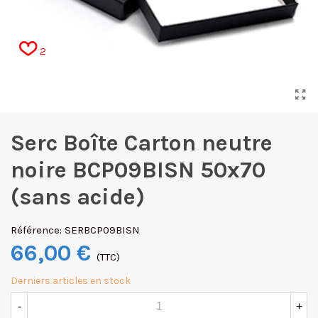
2
Serc Boîte Carton neutre
noire BCP09BISN 50x70
(sans acide)
Référence:
SERBCP09BISN
66,00 €
(TTC)
Derniers articles en stock
-
+