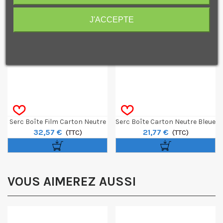
J'ACCEPTE
Je consens également à recevoir les offres
promotionnelles.
Consultez notre politique de
confidentialité.
J'accepte de recevoir des SMS de la part de la marque.
Obtenir mon code promo.
Serc Boîte Film Carton Neutre
Serc Boîte Carton Neutre Bleue
32,57 €
21,77 €
Noire BN45N 4x5' (sans Acide)
(TTC)
BCP11 10x15 (sans Acide)
(TTC)
17x12cm
VOUS AIMEREZ AUSSI