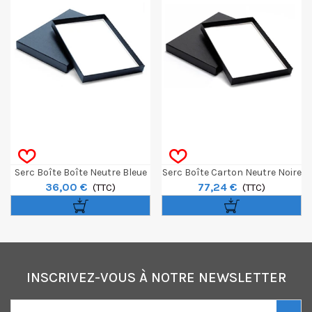
Serc Boîte Boîte Neutre Bleue
Serc Boîte Carton Neutre Noire
36,00 €
77,24 €
BCP06A 30x42 (sans Acide)
(TTC)
BCP10N 60x80 (sans Acide)
(TTC)
32,4x42,5cm
INSCRIVEZ-VOUS À NOTRE NEWSLETTER