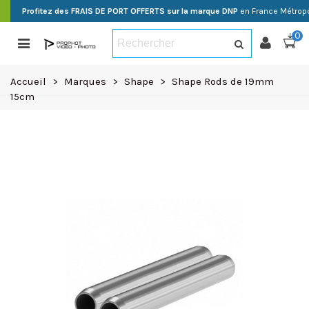
Profitez des FRAIS DE PORT OFFERTS sur la marque DNP
en France Métropo
0
Accueil
>
Marques
>
Shape
>
Shape Rods de 19mm
15cm