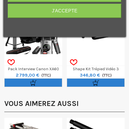
J'ACCEPTE
Je consens également à recevoir les offres
promotionnelles.
Consultez notre politique de
confidentialité.
J'accepte de recevoir des SMS de la part de la marque.
Obtenir mon code promo.
Pack Interview Canon XA60
Shape Kit Trépied Vidéo 3
2 799,00 €
346,80 €
(TTC)
Sections Avec Rotule 75mm
(TTC)
STF11
VOUS AIMEREZ AUSSI