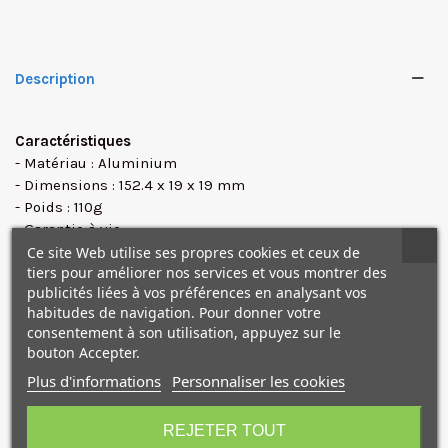
Description
Caractéristiques
✕
- Matériau : Aluminium
- Dimensions : 152.4 x 19 x 19 mm
- Poids : 110g
- Garantie à vie
Ce site Web utilise ses propres cookies et ceux de
tiers pour améliorer nos services et vous montrer des
publicités liées à vos préférences en analysant vos
habitudes de navigation. Pour donner votre
NOS PRODUITS
consentement à son utilisation, appuyez sur le
COMPLÉMENTAIRES
bouton Accepter.
Plus d'informations
Personnaliser les cookies
10€ OFFERTS sur votre
premier achat !
REJETER TOUT