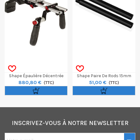
Shape Épaulière Décentrée
Shape Paire De Rods 15mm
880,80 €
51,00 €
Pour Canon C100 / C300 /
(TTC)
Mâle-Femelle 10cm
(TTC)
C500
INSCRIVEZ-VOUS À NOTRE NEWSLETTER