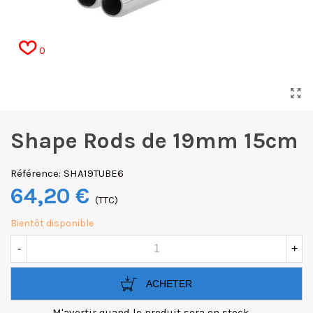
0
Shape Rods de 19mm 15cm
Référence:
SHA19TUBE6
64,20 €
(TTC)
Bientôt disponible
-
+
ACHETER
M'avertir quand le produit sera en stock