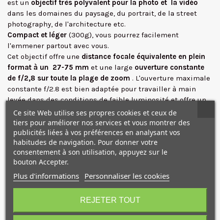
est un
objectif très polyvalent pour la photo et la vidéo
dans les domaines du paysage, du portrait, de la street
photography, de l'architecture etc.
Compact et léger
(300g), vous pourrez facilement
l'emmener partout avec vous.
Cet objectif offre une
distance focale équivalente en plein
✕
format à un 27-75 mm
et une large
ouverture constante
de f/2,8
sur toute la plage de zoom
. L'ouverture maximale
constante f/2.8 est bien adaptée pour travailler à main
levée dans des conditions de faible luminosité et offre un
meilleur contrôle sur la position de mise au point lors de
Ce site Web utilise ses propres cookies et ceux de
l'utilisation de techniques à faible profondeur de champ.
tiers pour améliorer nos services et vous montrer des
Vous pouvez ainsi obtenir facilement des arrière-plans
publicités liées à vos préférences en analysant vos
habitudes de navigation. Pour donner votre
flous, idéal pour réaliser de beaux portraits et des gros
consentement à son utilisation, appuyez sur le
plans.
bouton Accepter.
Son
rapport d'agrandissement maximal de 1:2,8
permet
une
Plus d'informations
distance minimale de mise au point de seulement 12,1
Personnaliser les cookies
10€ OFFERTS sur votre
cm
pour réaliser des photos rapprochées de type macro.
premier achat !
La
mise au point automatique
est exceptionnellement
REJETER TOUT
rapide et silencieuse
grâce au moteur pas à pas de
l'objectif, ce qui peut être particulièrement utile lors de la