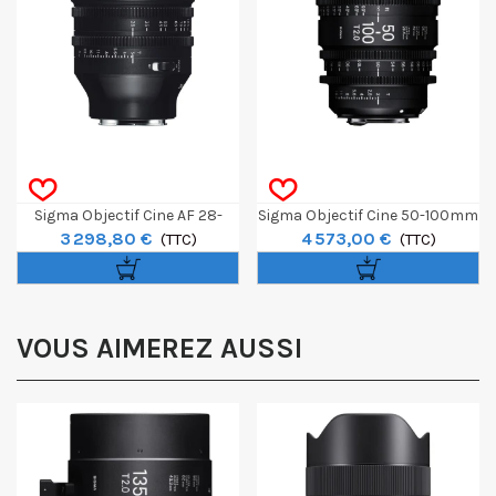
Sigma Objectif Cine AF 28-
Sigma Objectif Cine 50-100mm
3 298,80 €
4 573,00 €
105mm T3 Feet - Sony E
(TTC)
T2 F/CE Monture Canon EF -
(TTC)
Feet
VOUS AIMEREZ AUSSI