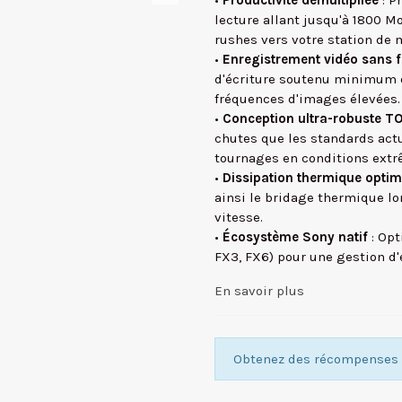
•
Productivité démultipliée
: P
lecture allant jusqu'à 1800 M
rushes vers votre station de
•
Enregistrement vidéo sans fa
d'écriture soutenu minimum d
fréquences d'images élevées.
•
Conception ultra-robuste 
chutes que les standards actue
tournages en conditions extr
•
Dissipation thermique optim
ainsi le bridage thermique lo
vitesse.
•
Écosystème Sony natif
: Opt
FX3, FX6) pour une gestion d'é
En savoir plus
Obtenez des récompenses f