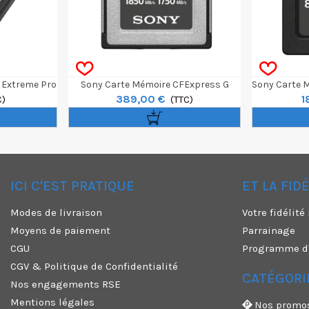
 Extreme Pro
Sony Carte Mémoire CFExpress G
Sony Carte 
389,00 €
1
Mb/s
C)
TOUGH Type B 480Go
(TTC)
ICI C'EST PRATIQUE
ET LA FID
✕
Modes de livraison
Votre fidélit
Moyens de paiement
Parrainage
CGU
Programme d'a
CGV & Politique de Confidentialité
CATÉGORI
Nos engagements RSE
Mentions légales
Nos promo