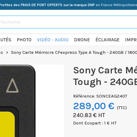
Profitez des FRAIS DE PORT OFFERTS sur la marque DNP
en France Métropolitain
UTÉS
PHOTO
VIDÉO - AUDIO
DRONE
ÉCLAIRAGE
IMPR
ss
>
Sony Carte Mémoire CFexpress Type A Tough - 240GB / 18
Sony Carte M
Tough - 240G
Référence:
SONCEAG240T
289,00 €
(TTC)
240.83 € HT
Dont Ecopart : 1 € HT