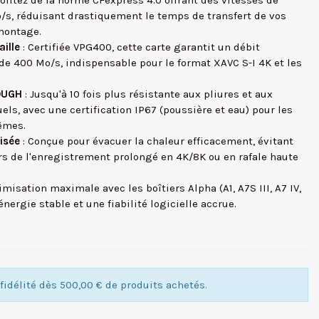
rofitez de la norme CFexpress 4.0 offrant des vitesses de
o/s, réduisant drastiquement le temps de transfert de vos
 montage.
ille
: Certifiée VPG400, cette carte garantit un débit
e 400 Mo/s, indispensable pour le format XAVC S-I 4K et les
TOUGH
: Jusqu'à 10 fois plus résistante aux pliures et aux
ls, avec une certification IP67 (poussière et eau) pour les
êmes.
isée
: Conçue pour évacuer la chaleur efficacement, évitant
rs de l'enregistrement prolongé en 4K/8K ou en rafale haute
imisation maximale avec les boîtiers Alpha (A1, A7S III, A7 IV,
nergie stable et une fiabilité logicielle accrue.
idélité dès 500,00 € de produits achetés.