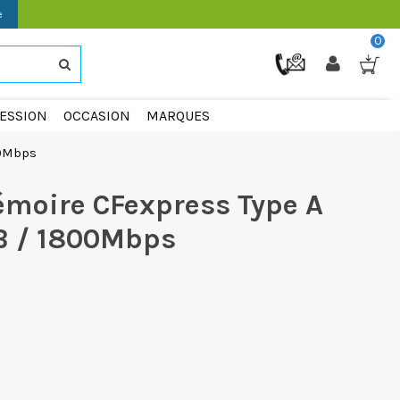
e
0
ESSION
OCCASION
MARQUES
00Mbps
émoire CFexpress Type A
B / 1800Mbps