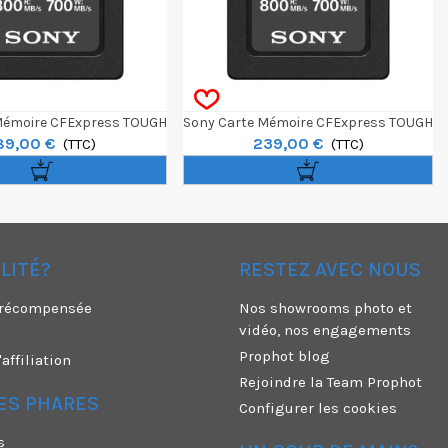
Mémoire CFExpress TOUGH
Sony Carte Mémoire CFExpress TOUGH
89,00 €
239,00 €
Type A 80GB
(TTC)
Type A 160GB
(TTC)
ÉLITÉ?
RESTEZ AVEC NOUS
é récompensée
Nos showrooms photo et
vidéo, nos engagements
Prophot blog
ffiliation
Rejoindre la Team Prophot
ES PHARES
Configurer les cookies
s