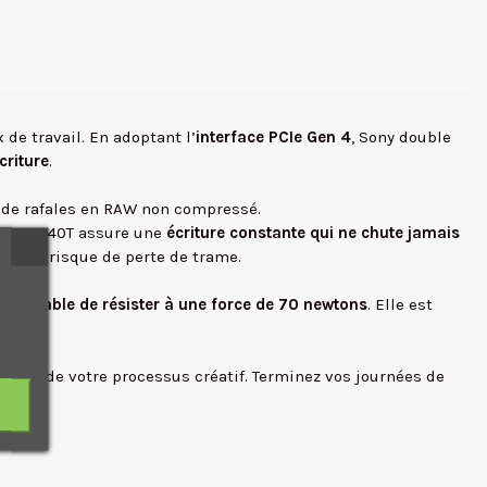
x de travail. En adoptant l’
interface PCIe Gen 4
, Sony double
criture
.
s de rafales en RAW non compressé.
 CEA-G240T assure une
écriture constante qui ne chute jamais
e sans risque de perte de trame.
de
capable de résister à une force de 70 newtons
. Elle est
inuité de votre processus créatif. Terminez vos journées de
cord.