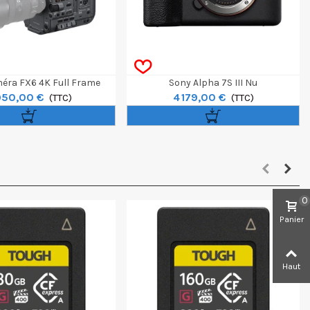
éra FX6 4K Full Frame
Sony Alpha 7S III Nu
950,00 €
4 179,00 €
(TTC)
(TTC)
0
Panier
Haut