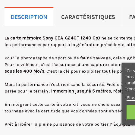
DESCRIPTION
CARACTÉRISTIQUES
F
La
carte mémoire Sony CEA-G240T (240 Go)
ne se contente pa
les performances par rapport à la génération précédente, a
Pour le photographe de sport ou de faune sauvage, cela sign
Pour le vidéaste, c’est l’assurance d’une capture sereine. Grâ
Ce s
sous les 400 Mo/s
. C’est la clé pour exploiter tout le poten
nos 
anal
Mais la performance n’est rien sans la sécurité. Fidèle à la l
cons
parée pour le terrain :
immersion jusqu’à 5 mètres, résistance
Plus
En intégrant cette carte à votre kit, vous ne choisissez pas 
tournage avec la certitude que vos données sont en sécurité e
Prêt à libérer la pleine puissance de votre boîtier ? Équipez-