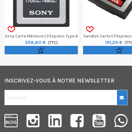
Sony Carte Mémoire CFExpress Type B
Sandisk Carte CFExpress
358,80 €
191,29 €
TOUGH 256GB
(TTC)
64GB 1500/800
(TT
INSCRIVEZ-VOUS À NOTRE NEWSLETTER
10€ OFFERTS sur
votre premier
achat !