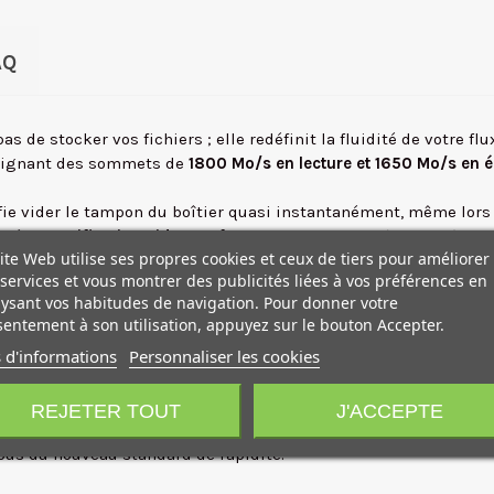
AQ
s de stocker vos fichiers ; elle redéfinit la fluidité de votre flu
tteignant des sommets de
1800 Mo/s en lecture et 1650 Mo/s en é
ifie vider le tampon du boîtier quasi instantanément, même lor
ce à la
certification Video Performance Guarantee
(
VPG400
), la
ite Web utilise ses propres cookies et ceux de tiers pour améliorer
tiel des codecs à haut débit binaire de la gamme Sony Cinema Lin
services et vous montrer des publicités liées à vos préférences en
ysant vos habitudes de navigation. Pour donner votre
ignée
TOUGH
, cette carte possède une structure monocoque rigi
entement à son utilisation, appuyez sur le bouton Accepter.
 aux rayons X, aux décharges électrostatiques et aux UV
.
 d'informations
Personnaliser les cookies
seulement un support de stockage, vous investissez dans la cont
t seront transférées sur votre disque de travail en un temps re
REJETER TOUT
J'ACCEPTE
vous du nouveau standard de rapidité.